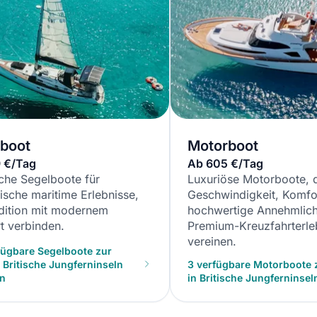
boot
Motorboot
 €/Tag
Ab 605 €/Tag
che Segelboote für
Luxuriöse Motorboote, 
ische maritime Erlebnisse,
Geschwindigkeit, Komfo
adition mit modernem
hochwertige Annehmlich
t verbinden.
Premium-Kreuzfahrterle
vereinen.
fügbare Segelboote zur
n Britische Jungferninseln
3 verfügbare Motorboote 
en
in Britische Jungferninse