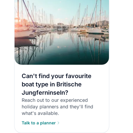
Can't find your favourite
boat type in Britische
50€ Gu
Jungferninseln?
50€
Reach out to our experienced
Melden Sie s
Buc
holiday planners and they'll find
what's available.
Talk to a planner
Melden
Top-An