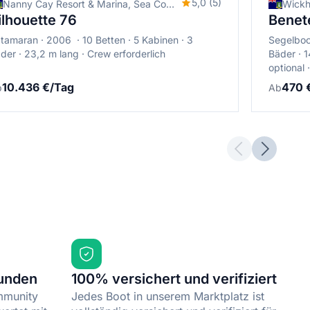
5,0 (5)
Nanny Cay Resort & Marina, Sea Cows Bay, Britische Jungferninseln
ilhouette 76
Benet
tamaran
2006
10 Betten
5 Kabinen
3
Segelboo
der
23,2 m lang
Crew erforderlich
Bäder
1
optional
10.436 €/Tag
470 
b
Ab
Previous slid
Next sli
Kunden
100% versichert und verifiziert
mmunity
Jedes Boot in unserem Marktplatz ist