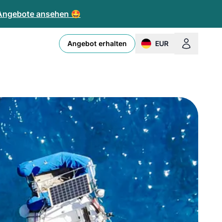
 Angebote ansehen 🤩
Angebot erhalten
EUR
change currency or l