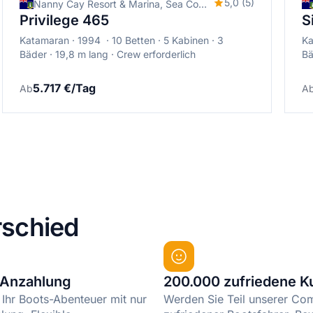
5,0 (5)
Nanny Cay Resort & Marina, Sea Cows Bay, Britische Jungferninseln
Privilege 465
S
Katamaran
1994
10 Betten
5 Kabinen
3
Ka
Bäder
19,8 m lang
Crew erforderlich
Bä
5.717 €/Tag
Ab
A
schied
 Anzahlung
200.000 zufriedene 
 Ihr Boots-Abenteuer mit nur
Werden Sie Teil unserer Co