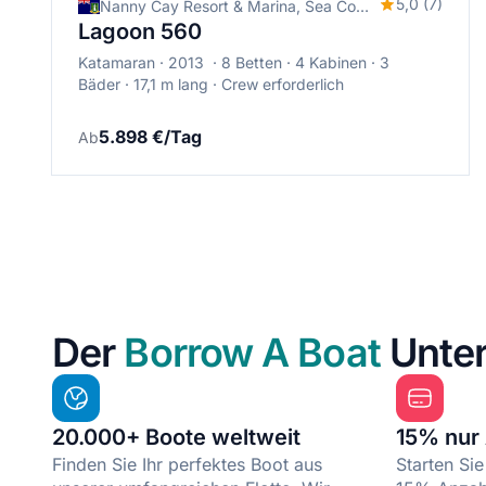
5,0 (7)
Nanny Cay Resort & Marina, Sea Cows Bay, Britische Jungferninseln
Lagoon 560
Katamaran
2013
8 Betten
4 Kabinen
3
Bäder
17,1 m lang
Crew erforderlich
5.898 €/Tag
Ab
Der
Borrow A Boat
Unter
20.000+ Boote weltweit
15% nur
Finden Sie Ihr perfektes Boot aus
Starten Sie