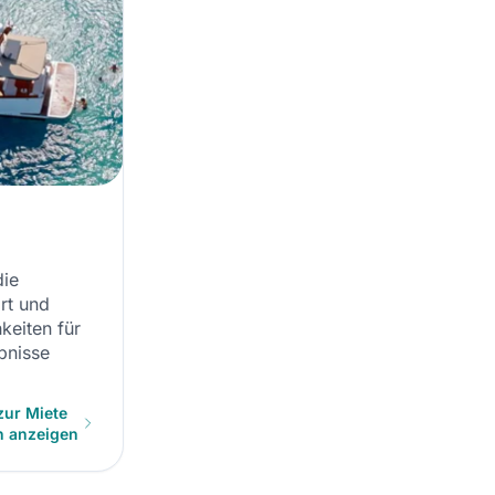
die
rt und
keiten für
bnisse
zur Miete
ln anzeigen