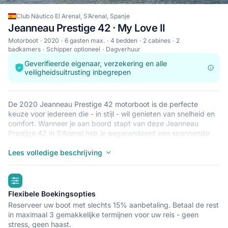
Club Náutico El Arenal, S’Arenal, Spanje
Jeanneau Prestige 42 · My Love II
Motorboot
2020
6 gasten max.
4 bedden
2 cabines
2
badkamers
Schipper optioneel
Dagverhuur
Geverifieerde eigenaar, verzekering en alle
veiligheidsuitrusting inbegrepen
De 2020 Jeanneau Prestige 42 motorboot is de perfecte
keuze voor iedereen die - in stijl - wil genieten van snelheid en
comfort. Wanneer je aan boord stapt van deze Jeanneau
Prestige 42 in S’Arenal heb je gegarandeerd een spannende
vakantie op zee samen met je vrienden of familie. De Jeanneau
Prestige 42 heeft plek voor wel 6 personen en is de ideale
Lees volledige beschrijving
keuze om de de lokale en onbekende stranden in Spanje op te
sporen. De Jeanneau Prestige 42 ligt in Club Náutico El Arenal,
highlights
S’Arenal, wat een perfect startpunt is om S’Arenal te ontdekken
op je motorboot.
Flexibele Boekingsopties
Reserveer uw boot met slechts 15% aanbetaling. Betaal de rest
in maximaal 3 gemakkelijke termijnen voor uw reis - geen
stress, geen haast.