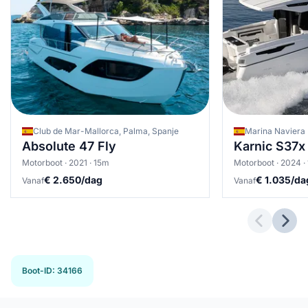
Club de Mar-Mallorca, Palma, Spanje
Marina Naviera 
Absolute 47 Fly
Karnic S37x
Motorboot · 2021 · 15m
Motorboot · 2024 ·
€ 2.650/dag
€ 1.035/da
Vanaf
Vanaf
Previous 
Next
Boot-ID
:
34166