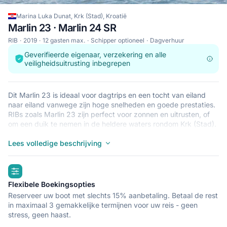
Marina Luka Dunat, Krk (Stad), Kroatië
Marlin 23 · Marlin 24 SR
RIB
2019
12 gasten max.
Schipper optioneel
Dagverhuur
Geverifieerde eigenaar, verzekering en alle
veiligheidsuitrusting inbegrepen
Dit Marlin 23 is ideaal voor dagtrips en een tocht van eiland
naar eiland vanwege zijn hoge snelheden en goede prestaties.
RIBs zoals Marlin 23 zijn perfect voor zonnen en uitrusten, of
om een duik te nemen in de heldere waters rondom Krk (Stad).
Deze lichtgewicht, duurzame en veilige RIB is perfect voor een
avontuur op zee met tot 12 aan boord. Begin je reis vanaf
Lees volledige beschrijving
Marina Luka Dunat en maak je klaar voor de reis van je leven.
highlights
Flexibele Boekingsopties
Reserveer uw boot met slechts 15% aanbetaling. Betaal de rest
in maximaal 3 gemakkelijke termijnen voor uw reis - geen
stress, geen haast.