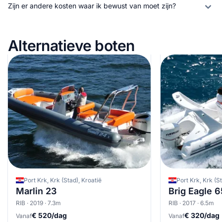
Zijn er andere kosten waar ik bewust van moet zijn?
Alternatieve boten
Port Krk, Krk (Stad), Kroatië
Port Krk, Krk (S
Marlin 23
Brig Eagle 
RIB · 2019 · 7.3m
RIB · 2017 · 6.5m
€ 520/dag
€ 320/dag
Vanaf
Vanaf