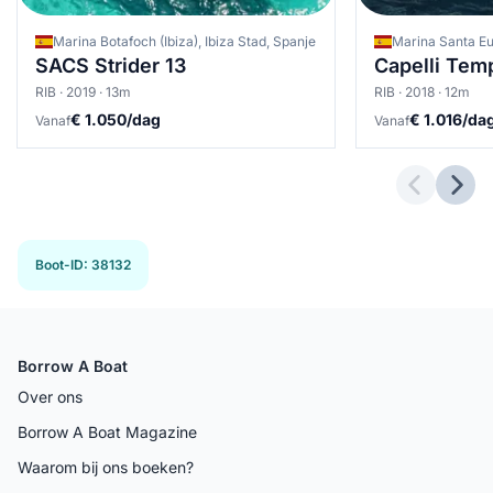
Marina Botafoch (Ibiza), Ibiza Stad, Spanje
SACS Strider 13
Capelli Tem
RIB · 2019 · 13m
RIB · 2018 · 12m
€ 1.050/dag
€ 1.016/da
Vanaf
Vanaf
Previous 
Next
Boot-ID
:
38132
Borrow A Boat
Over ons
Borrow A Boat Magazine
Waarom bij ons boeken?