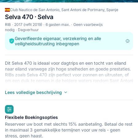
Club Nautico de San Antonio, Sant Antoni de Portmany, Spanje
Selva 470 · Selva
RIB
2017 (refit 2019)
6 gasten max.
Geen vaarbewijs
nodig
Dagverhuur
Geverifieerde eigenaar, verzekering en alle
veiligheidsuitrusting inbegrepen
Dit Selva 470 is ideaal voor dagtrips en een tocht van eiland
naar eiland vanwege zijn hoge snelheden en goede prestaties.
RIBs zoals Selva 470 zijn perfect voor zonnen en uitrusten, of
om een duik te nemen in de heldere waters rondom Sant Antoni
de Portmany. Deze lichtgewicht, duurzame en veilige RIB is
perfect voor een avontuur op zee met tot 6 aan boord. Begin je
Lees volledige beschrijving
reis vanaf Club Nautico de San Antonio en maak je klaar voor
de reis van je leven.
highlights
Flexibele Boekingsopties
Reserveer uw boot met slechts 15% aanbetaling. Betaal de rest
in maximaal 3 gemakkelijke termijnen voor uw reis - geen
stress, geen haast.