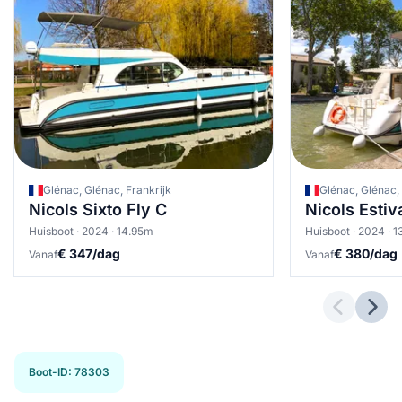
Glénac, Glénac, Frankrijk
Glénac, Glénac, 
Nicols Sixto Fly C
Nicols Estiv
Huisboot · 2024 · 14.95m
Huisboot · 2024 · 
€ 347/dag
€ 380/dag
Vanaf
Vanaf
Previous 
Next
Boot-ID
:
78303