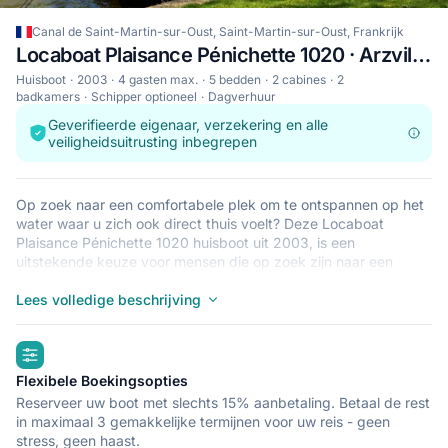
Canal de Saint-Martin-sur-Oust, Saint-Martin-sur-Oust, Frankrijk
Locaboat Plaisance Pénichette 1020 · Arzviller
Huisboot
2003
4 gasten max.
5 bedden
2 cabines
2
badkamers
Schipper optioneel
Dagverhuur
Geverifieerde eigenaar, verzekering en alle
veiligheidsuitrusting inbegrepen
Op zoek naar een comfortabele plek om te ontspannen op het
water waar u zich ook direct thuis voelt? Deze Locaboat
Plaisance Pénichette 1020 huisboot uit 2003, is een
uitstekende keuze voor mensen die op zoek zijn naar een
geheel nieuw gevoel van vrijheid in stijl en comfort. Ontdek de
charme van een verblijf op een huisboot een een van Locaboat
Lees volledige beschrijving
Plaisance Pénichette 1020’s 2 ruime en moderne cabine(s).
Met slaapplaatsen voor 4 personen, is deze huisboot perfect
highlights
voor vaartochten met vrienden en familie. De Locaboat
Plaisance Pénichette 1020 bevindt zich in Canal de Saint-
Flexibele Boekingsopties
Martin-sur-Oust Saint-Martin-sur-Oust, een makkelijk
Reserveer uw boot met slechts 15% aanbetaling. Betaal de rest
vertrekpunt om de omliggende meren, rivieren of kust te
in maximaal 3 gemakkelijke termijnen voor uw reis - geen
verkennen. Tot ziens aan boord!
stress, geen haast.