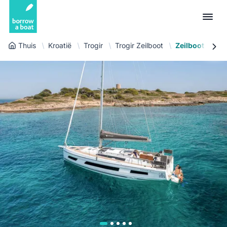
Thuis
Kroatië
Trogir
Trogir Zeilboot
Zeilboot Dufou
Euro
English (UK)
€
Inloggen
GB Pound
English (US)
£
Inschrijven
US Dollar
Deutsch
$
Voor partners
Złoty
Nederlands
zł
Help
Italiano
Español
NL
EUR
€
Français
Polski