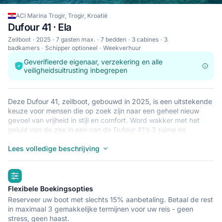
ACI Marina Trogir, Trogir, Kroatië
Dufour 41 · Ela
Zeilboot
2025
7 gasten max.
7 bedden
3 cabines
3
badkamers
Schipper optioneel
Weekverhuur
Geverifieerde eigenaar, verzekering en alle
veiligheidsuitrusting inbegrepen
Deze Dufour 41, zeilboot, gebouwd in 2025, is een uitstekende
keuze voor mensen die op zoek zijn naar een geheel nieuw
gevoel van vrijheid in stijl en comfort. Word wakker met het
geluid van de zee in een van de Dufour 41’s 3 ruime en
moderne cabines. Deze zeilboot biedt slaapplaats aan 7
personen en is perfect voor een zeiltocht met familie en
Lees volledige beschrijving
vrienden. De Dufour 41 ligt in ACI Marina Trogir, Trogir, een
goede uitvalsbasis voor het verkennen van Kroatië per boot.
highlights
Goede vaart!
Flexibele Boekingsopties
Reserveer uw boot met slechts 15% aanbetaling. Betaal de rest
in maximaal 3 gemakkelijke termijnen voor uw reis - geen
stress, geen haast.