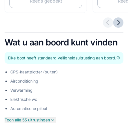
Reeds geboekt
Reed
Vorige a
Volg
Wat u aan boord kunt vinden
Elke boot heeft standaard veiligheidsuitrusting aan boord.
GPS-kaartplotter (buiten)
Airconditioning
Verwarming
Elektrische wc
Automatische piloot
Toon alle 55 uitrustingen