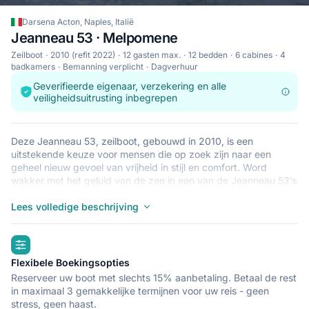
Darsena Acton, Naples, Italië
Jeanneau 53 · Melpomene
Zeilboot
2010 (refit 2022)
12 gasten max.
12 bedden
6 cabines
4
badkamers
Bemanning verplicht
Dagverhuur
Geverifieerde eigenaar, verzekering en alle
veiligheidsuitrusting inbegrepen
Deze Jeanneau 53, zeilboot, gebouwd in 2010, is een
uitstekende keuze voor mensen die op zoek zijn naar een
geheel nieuw gevoel van vrijheid in stijl en comfort. Word
wakker met het geluid van de zee in een van de Jeanneau 53’s
6 ruime en moderne cabines. Deze zeilboot biedt slaapplaats
aan 12 personen en is perfect voor een zeiltocht met familie en
Lees volledige beschrijving
vrienden. De Jeanneau 53 ligt in Darsena Acton, Naples, een
goede uitvalsbasis voor het verkennen van Italië per boot.
highlights
Goede vaart!
Flexibele Boekingsopties
Reserveer uw boot met slechts 15% aanbetaling. Betaal de rest
in maximaal 3 gemakkelijke termijnen voor uw reis - geen
stress, geen haast.