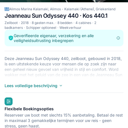
Alimos Marina Kalamaki, Alimos - Kalamaki (Athene), Griekenland
Jeanneau Sun Odyssey 440 · Kos 440.1
Zeilboot
2018
8 gasten max.
8 bedden
4 cabines
2
badkamers
Schipper optioneel
Weekverhuur
Geverifieerde eigenaar, verzekering en alle
veiligheidsuitrusting inbegrepen
Deze Jeanneau Sun Odyssey 440, zeilboot, gebouwd in 2018,
is een uitstekende keuze voor mensen die op zoek zijn naar
een geheel nieuw gevoel van vrijheid in stijl en comfort. Word
wakker met het geluid van de zee in een van de Jeanneau Sun
Odyssey 440’s 4 ruime en moderne cabines. Deze zeilboot
biedt slaapplaats aan 8 personen en is perfect voor een
Lees volledige beschrijving
zeiltocht met familie en vrienden. De Jeanneau Sun Odyssey
440 ligt in Alimos Marina Kalamaki, Alimos - Kalamaki (Athene),
highlights
een goede uitvalsbasis voor het verkennen van Griekenland
per boot. Goede vaart!
Flexibele Boekingsopties
Reserveer uw boot met slechts 15% aanbetaling. Betaal de rest
in maximaal 3 gemakkelijke termijnen voor uw reis - geen
stress, geen haast.