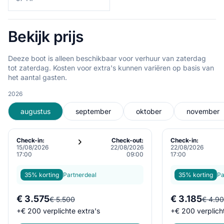
Bekijk prijs
Deeze boot is alleen beschikbaar voor verhuur van zaterdag
tot zaterdag. Kosten voor extra's kunnen variëren op basis van
het aantal gasten.
2026
augustus
september
oktober
november
Check-in:
Check-out:
Check-in:
15/08/2026
22/08/2026
22/08/2026
17:00
09:00
17:00
35% korting
Partnerdeal
35% korting
Pa
€ 3.575
€ 3.185
€ 5.500
€ 4.9
+
€ 200
verplichte extra's
+
€ 200
verplich