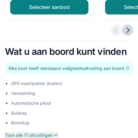
Selecteer aanbod
Selec
Vorige a
Volg
Wat u aan boord kunt vinden
Elke boot heeft standaard veiligheidsuitrusting aan boord.
GPS-kaartplotter (buiten)
Verwarming
Automatische piloot
Buiskap
Biminitop
Toon alle 11 uitrustingen