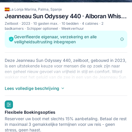
La Lonja Marina, Palma, Spanje
Jeanneau Sun Odyssey 440 · Alboran Whisky
Zeilboot
2023
10 gasten max.
10 bedden
4 cabines
2
badkamers
Schipper optioneel
Weekverhuur
Geverifieerde eigenaar, verzekering en alle
veiligheidsuitrusting inbegrepen
Deze Jeanneau Sun Odyssey 440, zeilboot, gebouwd in 2023,
is een uitstekende keuze voor mensen die op zoek zijn naar
een geheel nieuw gevoel van vrijheid in stijl en comfort. Word
wakker met het geluid van de zee in een van de Jeanneau Sun
Odyssey 440’s 4 ruime en moderne cabines. Deze zeilboot
biedt slaapplaats aan 10 personen en is perfect voor een
Lees volledige beschrijving
zeiltocht met familie en vrienden. De Jeanneau Sun Odyssey
440 ligt in La Lonja Marina, Palma, een goede uitvalsbasis voor
highlights
het verkennen van Spanje per boot. Goede vaart!
Flexibele Boekingsopties
Reserveer uw boot met slechts 15% aanbetaling. Betaal de rest
in maximaal 3 gemakkelijke termijnen voor uw reis - geen
stress, geen haast.