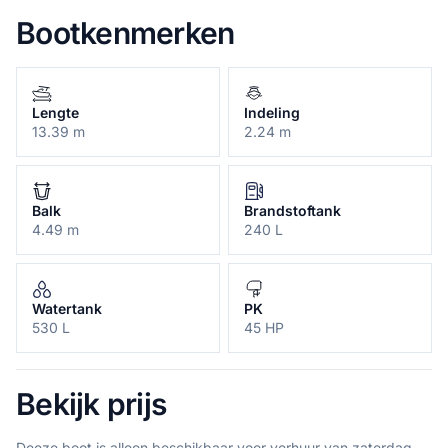
Bootkenmerken
Lengte
Indeling
13.39 m
2.24 m
Balk
Brandstoftank
4.49 m
240 L
Watertank
PK
530 L
45 HP
Bekijk prijs
Deeze boot is alleen beschikbaar voor verhuur van zaterdag