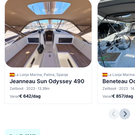
La Lonja Marina, Palma, Spanje
La Lonja Marina
Jeanneau Sun Odyssey 490
Beneteau Oc
Zeilboot · 2023 · 13.39m
Zeilboot · 2023 · 1
€ 642/dag
€ 857/dag
Vanaf
Vanaf
Previous 
Next