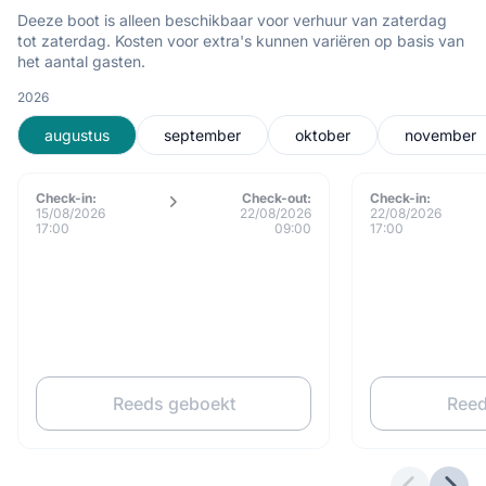
Deeze boot is alleen beschikbaar voor verhuur van zaterdag
tot zaterdag. Kosten voor extra's kunnen variëren op basis van
het aantal gasten.
2026
augustus
september
oktober
november
Check-in:
Check-out:
Check-in:
15/08/2026
22/08/2026
22/08/2026
17:00
09:00
17:00
Reeds geboekt
Reed