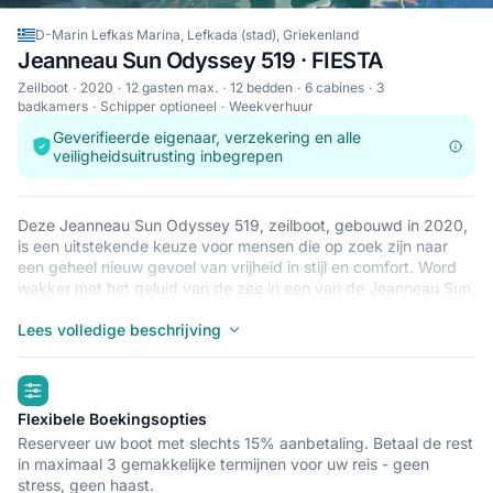
D-Marin Lefkas Marina, Lefkada (stad), Griekenland
Jeanneau Sun Odyssey 519 · FIESTA
Zeilboot
2020
12 gasten max.
12 bedden
6 cabines
3
badkamers
Schipper optioneel
Weekverhuur
Geverifieerde eigenaar, verzekering en alle
veiligheidsuitrusting inbegrepen
Deze Jeanneau Sun Odyssey 519, zeilboot, gebouwd in 2020,
is een uitstekende keuze voor mensen die op zoek zijn naar
een geheel nieuw gevoel van vrijheid in stijl en comfort. Word
wakker met het geluid van de zee in een van de Jeanneau Sun
Odyssey 519’s 6 ruime en moderne cabines. Deze zeilboot
biedt slaapplaats aan 12 personen en is perfect voor een
Lees volledige beschrijving
zeiltocht met familie en vrienden. De Jeanneau Sun Odyssey
519 ligt in D-Marin Lefkas Marina, Lefkada (stad), een goede
highlights
uitvalsbasis voor het verkennen van Griekenland per boot.
Goede vaart!
Flexibele Boekingsopties
Reserveer uw boot met slechts 15% aanbetaling. Betaal de rest
in maximaal 3 gemakkelijke termijnen voor uw reis - geen
stress, geen haast.