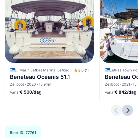
D-Marin Lefkas Marina, Lefkada (stad), Griekenland
5,0 (1)
Beneteau Oceanis 51.1
Beneteau Oc
Zeilboot · 2020 · 15.94m
Zeilboot · 2021 · 1
€ 500/dag
€ 842/dag
Vanaf
Vanaf
Previous 
Next
Boot-ID
:
77761