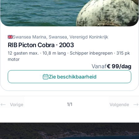
Swansea Marina, Swansea, Verenigd Koninkrijk
RIB Picton Cobra · 2003
12 gasten max.
10,8 m lang
Schipper inbegrepen
315 pk
motor
Vanaf
€ 99/dag
Zie beschikbaarheid
1
/
1
Vorige
Volgende