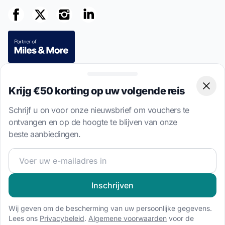
Beveiligde betalingen
Krijg €50 korting op uw volgende reis
Clos
Schrijf u on voor onze nieuwsbrief om vouchers te
ontvangen en op de hoogte te blijven van onze
beste aanbiedingen.
This site is protected by reCAPTCHA
Privacy Policy
and
Terms of
Service
apply.
Word lid van onze zeilgemeenschap en ontvang exclusiev
4.7 · 8,533 geverifieerde klantbeoordelingen
Inschrijven
Taal
Wij geven om de bescherming van uw persoonlijke gegevens.
EN
EN-US
DE
IT
ES
FR
PL
Lees ons
Privacybeleid
.
Algemene voorwaarden
voor de