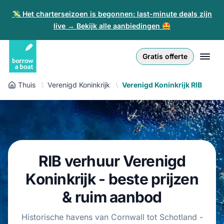
💸 Het charterseizoen is begonnen: last-minute deals zijn
live → Bekijk alle aanbiedingen 🤩
Euro
English (UK)
€
Inloggen
Gratis offerte
GB Pound
English (US)
£
Inschrijven
Thuis
Verenigd Koninkrijk
Verenigd Koninkrijk RIB
US Dollar
Deutsch
$
Voor partners
Złoty
Nederlands
zł
Help
Italiano
RIB verhuur Verenigd
Español
NL
EUR
Koninkrijk - beste prijzen
€
Français
& ruim aanbod
Polski
Historische havens van Cornwall tot Schotland -