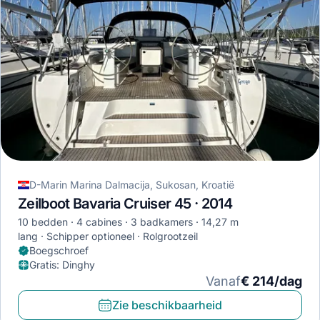
D-Marin Marina Dalmacija, Sukosan, Kroatië
Zeilboot Bavaria Cruiser 45 · 2014
10 bedden
4 cabines
3 badkamers
14,27 m
lang
Schipper optioneel
Rolgrootzeil
Boegschroef
Gratis
:
Dinghy
Vanaf
€ 214/dag
Zie beschikbaarheid