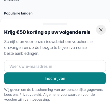
Populaire landen
Bahamas
Griekenland
Krijg €50 korting op uw volgende reis
Clos
Kroatië
Schrijf u on voor onze nieuwsbrief om vouchers te
Italië
ontvangen en op de hoogte te blijven van onze
Turkije
beste aanbiedingen.
Britse Virgin-eilanden
Word lid van onze zeilgemeenschap en ontvang exclusiev
Populaire Bestemmingen
Inschrijven
Bodrum
Palermo
Wij geven om de bescherming van uw persoonlijke gegevens.
Lees ons
Privacybeleid
.
Algemene voorwaarden
voor de
Split
voucher zijn van toepassing.
Amalfi