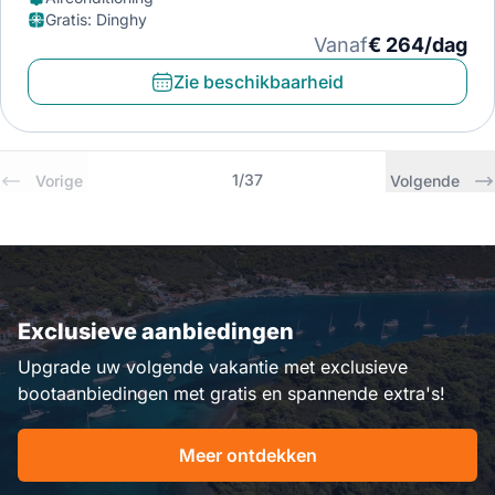
Gratis
:
Dinghy
Vanaf
€ 264/dag
Zie beschikbaarheid
1
/
37
Vorige
Volgende
Exclusieve aanbiedingen
Upgrade uw volgende vakantie met exclusieve
bootaanbiedingen met gratis en spannende extra's!
Meer ontdekken