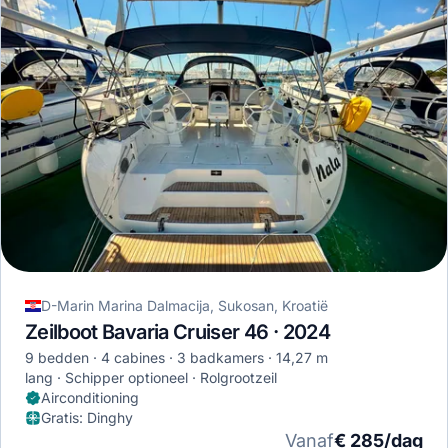
D-Marin Marina Dalmacija, Sukosan, Kroatië
Zeilboot Bavaria Cruiser 46 · 2024
9 bedden
4 cabines
3 badkamers
14,27 m
lang
Schipper optioneel
Rolgrootzeil
Airconditioning
Gratis
:
Dinghy
Vanaf
€ 285/dag