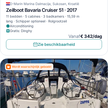
D-Marin Marina Dalmacija, Sukosan, Kroatië
Zeilboot Bavaria Cruiser 51 · 2017
11 bedden
5 cabines
3 badkamers
15,59 m
lang
Schipper optioneel
Rolgrootzeil
Airconditioning
Gratis
:
Dinghy
Vanaf
€ 342/dag
Zie beschikbaarheid
Wordt waarschijnlijk geboekt