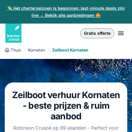
💸 Het charterseizoen is begonnen: last-minute deals zijn
live → Bekijk alle aanbiedingen 🤩
Euro
English (UK)
€
Inloggen
Gratis offerte
GB Pound
English (US)
£
Inschrijven
Thuis
Kornaten
Zeilboot Kornaten
US Dollar
Deutsch
$
Voor partners
Złoty
Nederlands
zł
Help
Italiano
Zeilboot verhuur Kornaten
Español
NL
EUR
- beste prijzen & ruim
€
Français
aanbod
Polski
Robinson Crusoë op 89 eilanden - Perfect voor