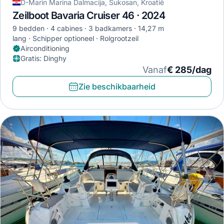
D-Marin Marina Dalmacija, Sukosan, Kroatië
Zeilboot Bavaria Cruiser 46 · 2024
9 bedden
4 cabines
3 badkamers
14,27 m
lang
Schipper optioneel
Rolgrootzeil
Airconditioning
Gratis
:
Dinghy
Vanaf
€ 285/dag
Zie beschikbaarheid