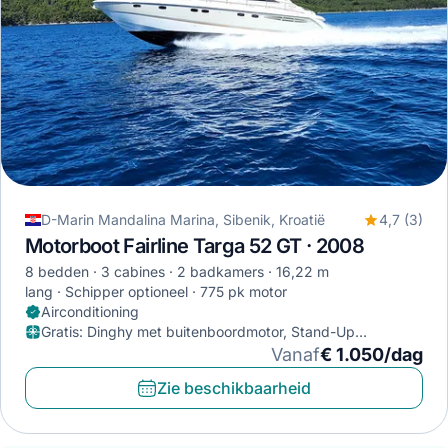
D-Marin Mandalina Marina, Sibenik, Kroatië
4,7 (3)
Motorboot Fairline Targa 52 GT · 2008
8 bedden
3 cabines
2 badkamers
16,22 m
lang
Schipper optioneel
775 pk motor
Airconditioning
Gratis
:
Dinghy met buitenboordmotor, Stand-Up
Paddleboard, Duikmasker
Vanaf
€ 1.050/dag
Zie beschikbaarheid