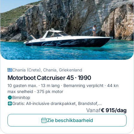
Chania (Crete), Chania, Griekenland
Motorboot Catcruiser 45 · 1990
10 gasten max.
13 m lang
Bemanning verplicht
44 kn
max snelheid
375 pk motor
Biminitop
Gratis
:
All-inclusive drankpakket, Brandstof,
Snorkeluitrusting
Vanaf
€ 915/dag
Zie beschikbaarheid