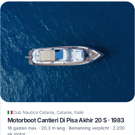
Club Nautico Catania, Catania, Italië
Motorboot Cantieri Di Pisa Akhir 20 S · 1983
16 gasten max.
20,3 m lang
Bemanning verplicht
2.200
pk motor