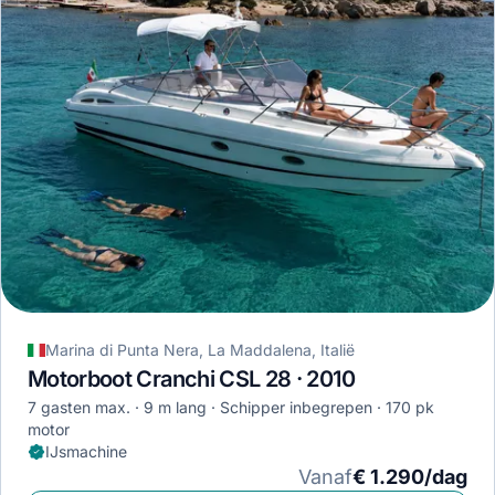
Marina di Punta Nera, La Maddalena, Italië
Motorboot Cranchi CSL 28 · 2010
7 gasten max.
9 m lang
Schipper inbegrepen
170 pk
motor
IJsmachine
Vanaf
€ 1.290/dag