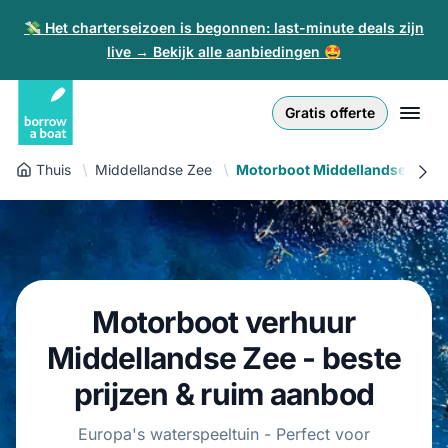
💸 Het charterseizoen is begonnen: last-minute deals zijn
live → Bekijk alle aanbiedingen 🤩
Euro
English (UK)
€
Inloggen
Gratis offerte
GB Pound
English (US)
£
Inschrijven
Thuis
Middellandse Zee
Motorboot Middellandse Zee
US Dollar
Deutsch
$
Voor partners
Złoty
Nederlands
zł
Help
Italiano
Motorboot verhuur
Español
NL
EUR
Middellandse Zee - beste
€
Français
prijzen & ruim aanbod
Polski
Europa's waterspeeltuin - Perfect voor