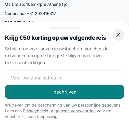
Ma t/m zo: 10am-7pm Athene tijd
Nederland: +31 202416317
BAB GER GmbH
Jägerstraße 54-55
10117 Berlijn
Krijg €50 korting op uw volgende reis
Clos
Duitsland
Schrijf u on voor onze nieuwsbrief om vouchers te
ontvangen en op de hoogte te blijven van onze
Populaire landen
beste aanbiedingen.
Bahamas
Griekenland
Word lid van onze zeilgemeenschap en ontvang exclusiev
Kroatië
Inschrijven
Italië
Turkije
Wij geven om de bescherming van uw persoonlijke gegevens.
Britse Virgin-eilanden
Lees ons
Privacybeleid
.
Algemene voorwaarden
voor de
voucher zijn van toepassing.
Populaire Bestemmingen