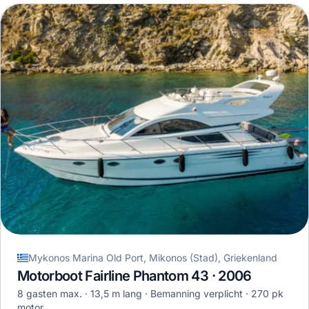
Mykonos Marina Old Port, Mikonos (Stad), Griekenland
Motorboot Fairline Phantom 43 · 2006
8 gasten max.
13,5 m lang
Bemanning verplicht
270 pk
motor