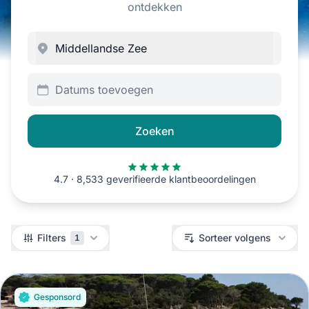
ontdekken
Datums toevoegen
Zoeken
4.7 · 8,533 geverifieerde klantbeoordelingen
Filters
Filters
Sorteer volgens
1
Gesponsord