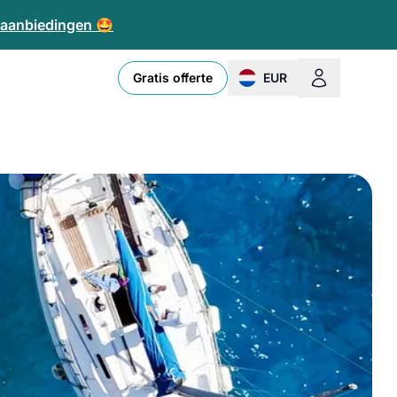
e aanbiedingen 🤩
Gratis offerte
EUR
change currency or loc