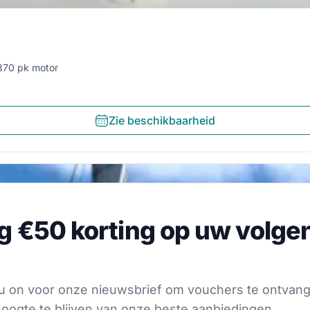
370 pk motor
Zie beschikbaarheid
€50 korting op uw volgende
jg €50 korting op uw volge
voor onze nieuwsbrief om vouchers te ontvangen en op 
s
f u on voor onze nieuwsbrief om vouchers te ontvan
oogte te blijven van onze beste aanbiedingen.