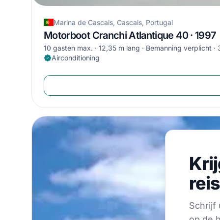
Marina de Cascais, Cascais, Portugal
Motorboot Cranchi Atlantique 40 · 1997
10 gasten max.
12,35 m lang
Bemanning verplicht
Airconditioning
Krijg 
Kri
Schrijf u on 
rei
Schrij
op de h