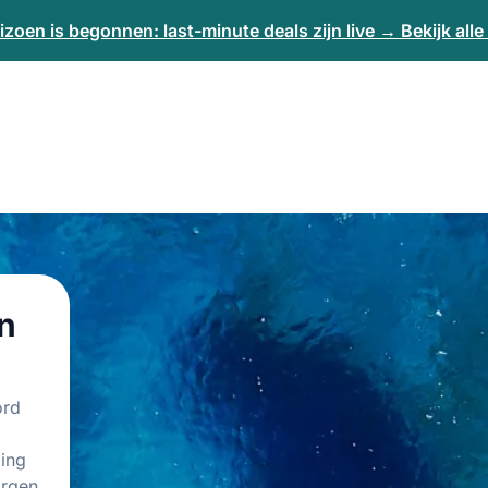
izoen is begonnen: last-minute deals zijn live → Bekijk all
n
ord
ding
orgen