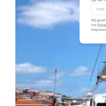
Word lid
Wij geve
ons
Priva
toepassin