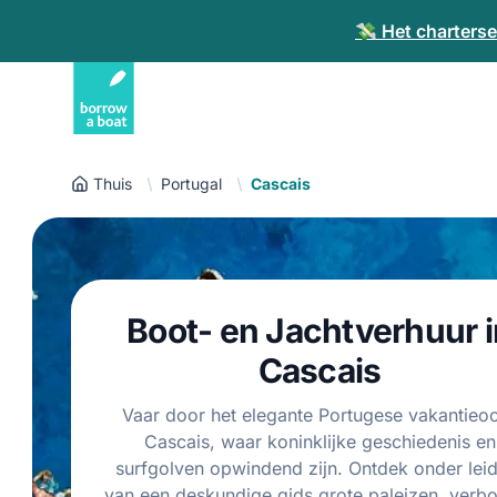
💸 Het charterse
Thuis
Portugal
Cascais
Boot- en Jachtverhuur i
Cascais
Vaar door het elegante Portugese vakantieo
Cascais, waar koninklijke geschiedenis en
surfgolven opwindend zijn. Ontdek onder lei
van een deskundige gids grote paleizen, verb