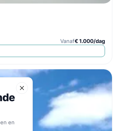
Vanaf
€ 1.000/dag
 reis
Close
nde
de hoogte te blijven van onze beste aanbiedingen.
gen en