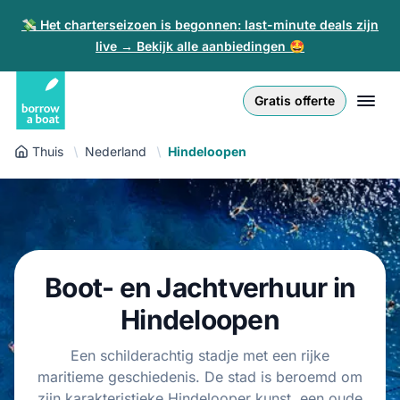
💸 Het charterseizoen is begonnen: last-minute deals zijn
live → Bekijk alle aanbiedingen 🤩
Euro
English (UK)
€
Inloggen
Gratis offerte
GB Pound
English (US)
£
Inschrijven
Thuis
Nederland
Hindeloopen
US Dollar
Deutsch
$
Voor partners
Złoty
Nederlands
zł
Help
Italiano
Boot- en Jachtverhuur in
Español
NL
EUR
€
Hindeloopen
Français
Een schilderachtig stadje met een rijke
maritieme geschiedenis. De stad is beroemd om
Polski
zijn karakteristieke Hindelooper kunst, een oude