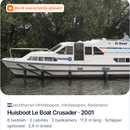
Wordt waarschijnlijk geboekt
Jachthaven Hindeloopen, Hindeloopen, Nederland
Huisboot Le Boat Crusader · 2001
6 bedden
3 cabines
3 badkamers
11,9 m lang
Schipper
optioneel
3,9 m breed