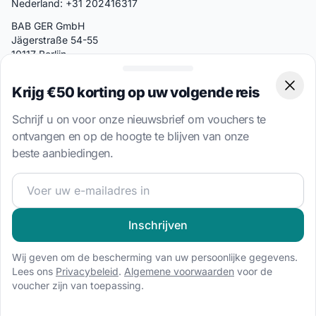
Nederland: +31 202416317
BAB GER GmbH
Jägerstraße 54-55
10117 Berlijn
Duitsland
Krijg €50 korting op uw volgende reis
Clos
Populaire landen
Schrijf u on voor onze nieuwsbrief om vouchers te
Bahamas
ontvangen en op de hoogte te blijven van onze
Griekenland
beste aanbiedingen.
Kroatië
Word lid van onze zeilgemeenschap en ontvang exclusiev
Italië
Turkije
Inschrijven
Britse Virgin-eilanden
Wij geven om de bescherming van uw persoonlijke gegevens.
Lees ons
Privacybeleid
.
Algemene voorwaarden
voor de
Populaire Bestemmingen
voucher zijn van toepassing.
Bodrum