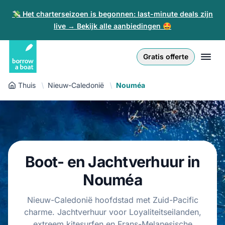
💸 Het charterseizoen is begonnen: last-minute deals zijn
live → Bekijk alle aanbiedingen 🤩
Euro
English (UK)
€
Inloggen
Gratis offerte
GB Pound
English (US)
£
Inschrijven
Thuis
Nieuw-Caledonië
Nouméa
US Dollar
Deutsch
$
Voor partners
Złoty
Nederlands
zł
Help
Italiano
Boot- en Jachtverhuur in
Español
NL
EUR
€
Nouméa
Français
Nieuw-Caledonië hoofdstad met Zuid-Pacific
charme. Jachtverhuur voor Loyaliteitseilanden,
Polski
extreem kitesurfen en Frans-Melanesische