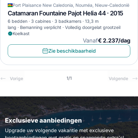
Port Plaisance New Caledonia, Nouméa, Nieuw-Caledonië
Catamaran Fountaine Pajot Helia 44 · 2015
6 bedden
3 cabines
3 badkamers
13,3 m
lang
Bemanning verplicht
Volledig doorgelat grootzeil
Koelkast
Vanaf
€ 2.237/dag
Zie beschikbaarheid
1
/
1
Vorige
Volgende
Exclusieve aanbiedingen
Upgrade uw volgende vakantie met exclusieve
bootaanbiedingen met gratis en spannende extra's!