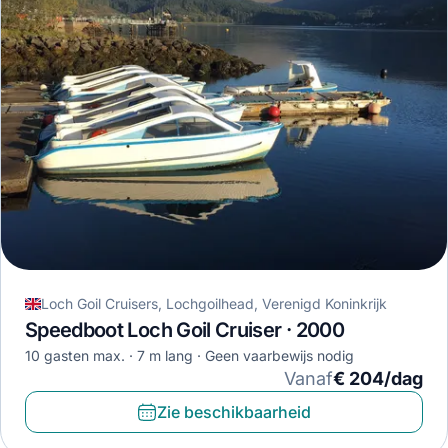
Loch Goil Cruisers, Lochgoilhead, Verenigd Koninkrijk
Speedboot Loch Goil Cruiser · 2000
10 gasten max.
7 m lang
Geen vaarbewijs nodig
Vanaf
€ 204/dag
Zie beschikbaarheid