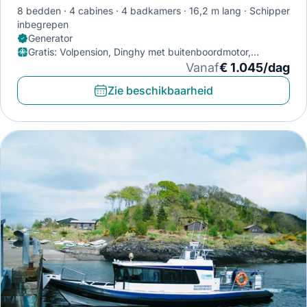
8 bedden
4 cabines
4 badkamers
16,2 m lang
Schipper
inbegrepen
Generator
Gratis
:
Volpension, Dinghy met buitenboordmotor,
Barbecue
Vanaf
€ 1.045/dag
Zie beschikbaarheid