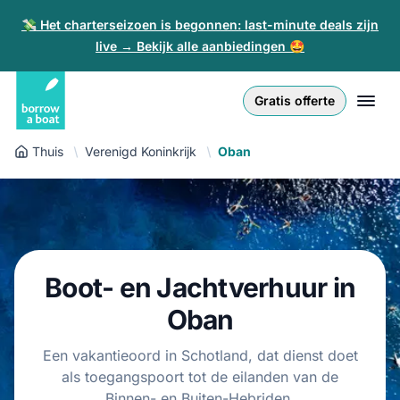
💸 Het charterseizoen is begonnen: last-minute deals zijn
live → Bekijk alle aanbiedingen 🤩
Euro
English (UK)
€
Inloggen
Gratis offerte
GB Pound
English (US)
£
Inschrijven
Thuis
Verenigd Koninkrijk
Oban
US Dollar
Deutsch
$
Voor partners
Złoty
Nederlands
zł
Help
Italiano
Boot- en Jachtverhuur in
Español
NL
EUR
€
Oban
Français
Een vakantieoord in Schotland, dat dienst doet
als toegangspoort tot de eilanden van de
Polski
Binnen- en Buiten-Hebriden.