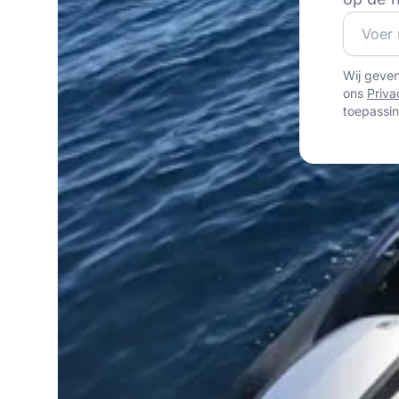
Word lid
Wij geve
ons
Priva
toepassin