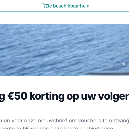
Zie beschikbaarheid
€50 korting op uw volgende
jg €50 korting op uw volge
voor onze nieuwsbrief om vouchers te ontvangen en op 
s
f u on voor onze nieuwsbrief om vouchers te ontvan
oogte te blijven van onze beste aanbiedingen.