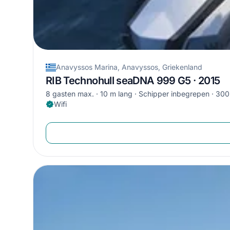
Anavyssos Marina, Anavyssos, Griekenland
RIB Technohull seaDNA 999 G5 · 2015
8 gasten max.
10 m lang
Schipper inbegrepen
300
Wifi