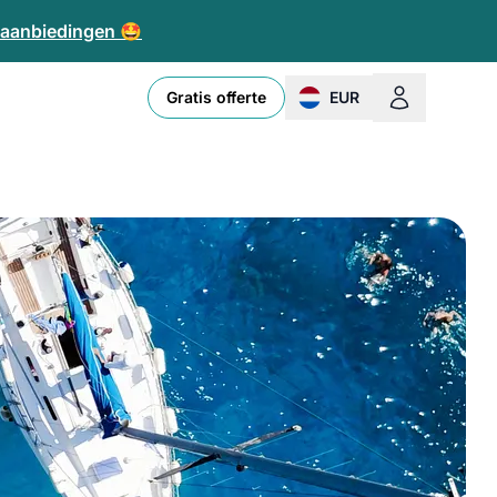
e aanbiedingen 🤩
Gratis offerte
EUR
change currency or loc