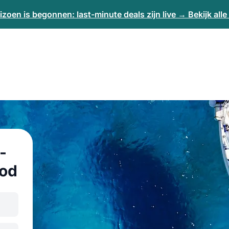
izoen is begonnen: last-minute deals zijn live → Bekijk all
-
bod