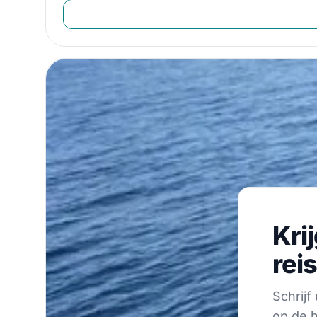
Krijg 
Kri
Schrijf u on 
rei
Schrij
op de h