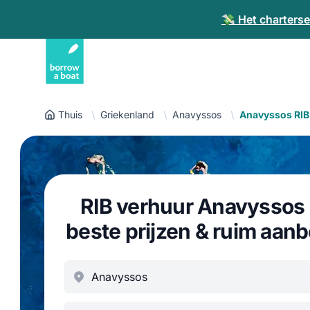
💸 Het charterse
Thuis
Griekenland
Anavyssos
Anavyssos RIB
RIB verhuur Anavyssos 
beste prijzen & ruim aan