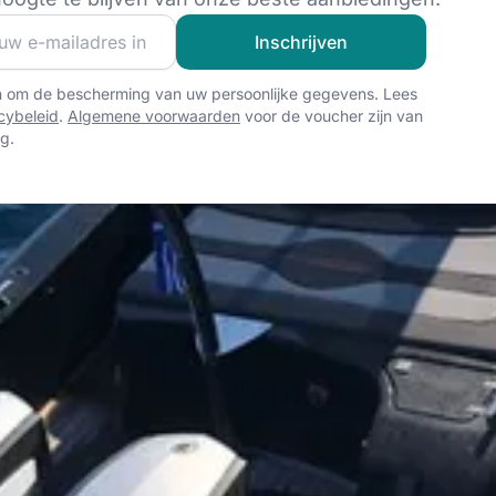
 van onze zeilgemeenschap en ontvang exclusieve zeilcont
Inschrijven
n om de bescherming van uw persoonlijke gegevens. Lees
cybeleid
.
Algemene voorwaarden
voor de voucher zijn van
g.