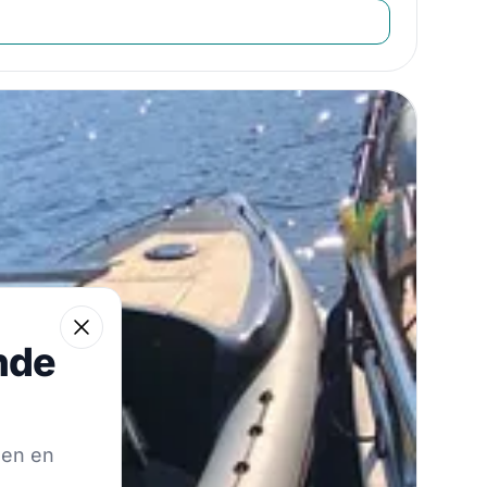
 reis
Close
nde
de hoogte te blijven van onze beste aanbiedingen.
gen en