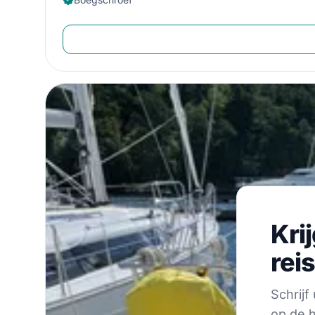
Krijg 
Kri
Schrijf u on 
rei
Schrij
op de h