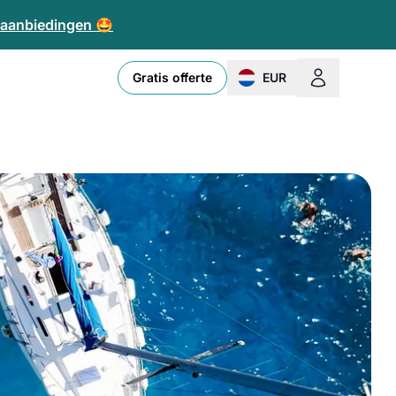
e aanbiedingen 🤩
Gratis offerte
EUR
change currency or loc