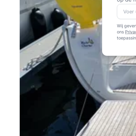
Word lid
Wij geve
ons
Priva
toepassin