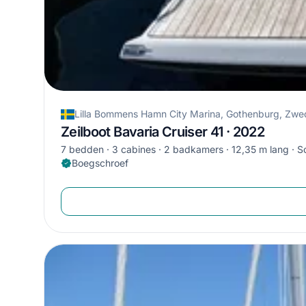
Lilla Bommens Hamn City Marina, Gothenburg, Zw
Zeilboot Bavaria Cruiser 41 · 2022
7 bedden
3 cabines
2 badkamers
12,35 m lang
S
Boegschroef