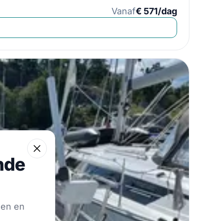
Vanaf
€ 571/dag
 reis
Close
nde
de hoogte te blijven van onze beste aanbiedingen.
gen en