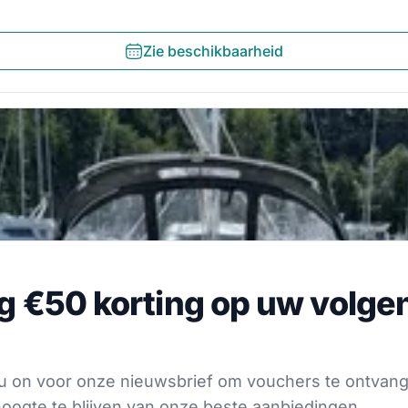
Zie beschikbaarheid
€50 korting op uw volgende
jg €50 korting op uw volge
voor onze nieuwsbrief om vouchers te ontvangen en op 
s
f u on voor onze nieuwsbrief om vouchers te ontvan
oogte te blijven van onze beste aanbiedingen.