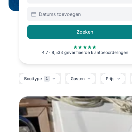
Datums toevoegen
Zoeken
4.7 · 8,533 geverifieerde klantbeoordelingen
Filters
Boottype
Gasten
Prijs
1