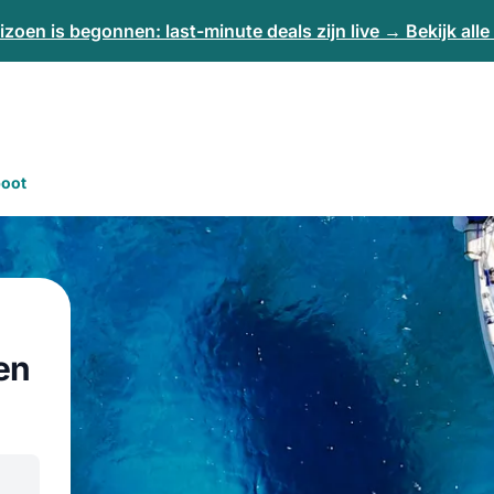
izoen is begonnen: last-minute deals zijn live → Bekijk all
boot
en