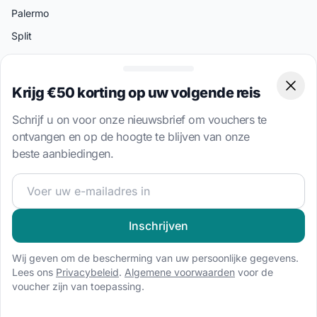
Palermo
Split
Amalfi
Miami
Krijg €50 korting op uw volgende reis
Clos
Athene
Schrijf u on voor onze nieuwsbrief om vouchers te
ontvangen en op de hoogte te blijven van onze
Boottypes
beste aanbiedingen.
Catamaran huren
Word lid van onze zeilgemeenschap en ontvang exclusiev
Zeilboot huren
Gulet huren
Inschrijven
Huisboot huren
Motorboot huren
Wij geven om de bescherming van uw persoonlijke gegevens.
Lees ons
Privacybeleid
.
Algemene voorwaarden
voor de
RIB huren
voucher zijn van toepassing.
Speedboot huren