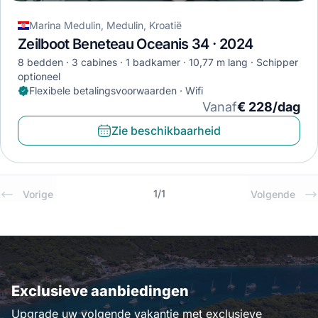
Marina Medulin, Medulin, Kroatië
Zeilboot Beneteau Oceanis 34 · 2024
8 bedden
3 cabines
1 badkamer
10,77 m lang
Schipper
optioneel
Flexibele betalingsvoorwaarden · Wifi
Vanaf
€ 228/dag
Zie beschikbaarheid
1
/
1
Vorige
Volgende
Exclusieve aanbiedingen
Upgrade uw volgende vakantie met exclusieve