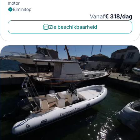
motor
Biminitop
Vanaf
€ 318/dag
Zie beschikbaarheid