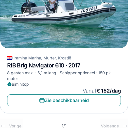
Hramina Marina, Murter, Kroatië
RIB Brig Navigator 610 · 2017
8 gasten max.
6,1 m lang
Schipper optioneel
150 pk
motor
Biminitop
Vanaf
€ 152/dag
Zie beschikbaarheid
1
/
1
Vorige
Volgende