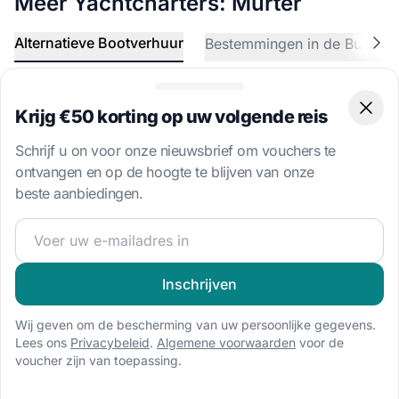
Meer Yachtcharters: Murter
Alternatieve Bootverhuur
Bestemmingen in de Buurt
Zeilboot huren
63 boten beschikbaar
Krijg €50 korting op uw volgende reis
Clos
Speedboot huren
Schrijf u on voor onze nieuwsbrief om vouchers te
20 boten beschikbaar
ontvangen en op de hoogte te blijven van onze
Catamaran huren
beste aanbiedingen.
4 boten beschikbaar
Word lid van onze zeilgemeenschap en ontvang exclusiev
Inschrijven
Word lid van onze
zeilgemeenschap en ontvang
Wij geven om de bescherming van uw persoonlijke gegevens.
Lees ons
Privacybeleid
.
Algemene voorwaarden
voor de
exclusieve zeilcontent!
voucher zijn van toepassing.