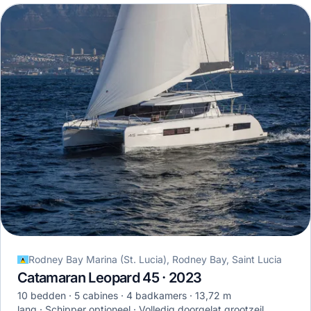
Rodney Bay Marina (St. Lucia), Rodney Bay, Saint Lucia
Catamaran Leopard 45 · 2023
10 bedden
5 cabines
4 badkamers
13,72 m
lang
Schipper optioneel
Volledig doorgelat grootzeil