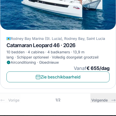
Rodney Bay Marina (St. Lucia), Rodney Bay, Saint Lucia
Catamaran Leopard 46 · 2026
10 bedden
4 cabines
4 badkamers
13,9 m
lang
Schipper optioneel
Volledig doorgelat grootzeil
Airconditioning · Gloednieuw
Vanaf
€ 655/dag
Zie beschikbaarheid
1
/
2
Vorige
Volgende