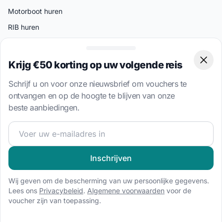
Motorboot huren
RIB huren
Speedboot huren
Krijg €50 korting op uw volgende reis
Clos
Onze vertrouwde partners
Schrijf u on voor onze nieuwsbrief om vouchers te
Lid van de 5 Seasons Yachting Group
ontvangen en op de hoogte te blijven van onze
Partner van Sailogy
beste aanbiedingen.
Partner van Master Yachting GmbH
Word lid van onze zeilgemeenschap en ontvang exclusiev
Social media
Inschrijven
Wij geven om de bescherming van uw persoonlijke gegevens.
Lees ons
Privacybeleid
.
Algemene voorwaarden
voor de
voucher zijn van toepassing.