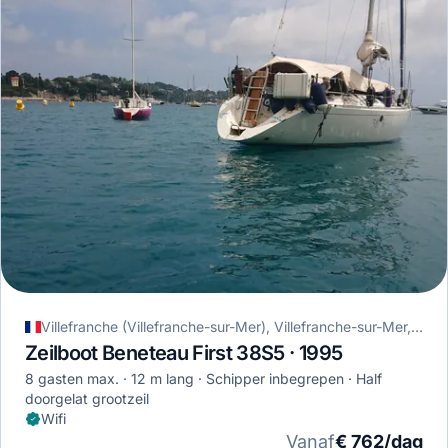
Villefranche (Villefranche-sur-Mer), Villefranche-sur-Mer, Frankrijk
Zeilboot Beneteau First 38S5 · 1995
8 gasten max.
12 m lang
Schipper inbegrepen
Half
doorgelat grootzeil
Wifi
Vanaf
€ 762/dag