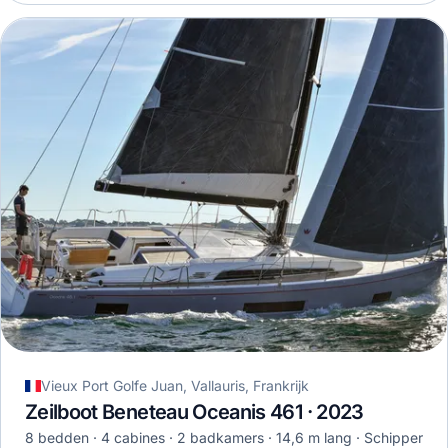
Vieux Port Golfe Juan, Vallauris, Frankrijk
Zeilboot Beneteau Oceanis 461 · 2023
8 bedden
4 cabines
2 badkamers
14,6 m lang
Schipper