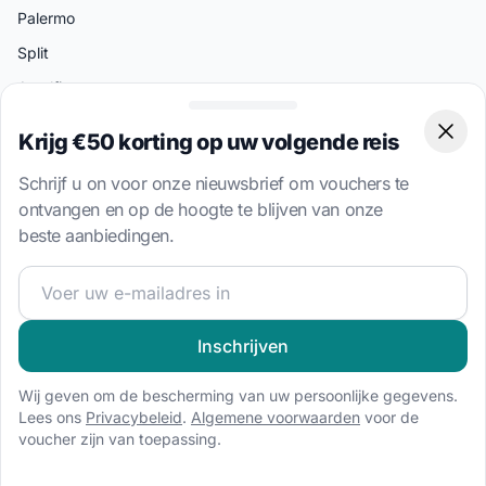
Palermo
Split
Amalfi
Miami
Krijg €50 korting op uw volgende reis
Clos
Athene
Schrijf u on voor onze nieuwsbrief om vouchers te
ontvangen en op de hoogte te blijven van onze
Boottypes
beste aanbiedingen.
Catamaran huren
Word lid van onze zeilgemeenschap en ontvang exclusiev
Zeilboot huren
Gulet huren
Inschrijven
Huisboot huren
Motorboot huren
Wij geven om de bescherming van uw persoonlijke gegevens.
Lees ons
Privacybeleid
.
Algemene voorwaarden
voor de
RIB huren
voucher zijn van toepassing.
Speedboot huren