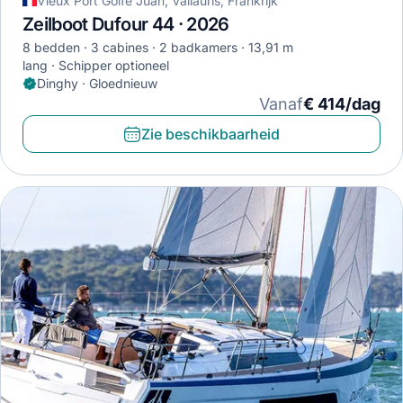
Vieux Port Golfe Juan, Vallauris, Frankrijk
Zeilboot Dufour 44 · 2026
8 bedden
3 cabines
2 badkamers
13,91 m
lang
Schipper optioneel
Dinghy · Gloednieuw
Vanaf
€ 414/dag
Zie beschikbaarheid