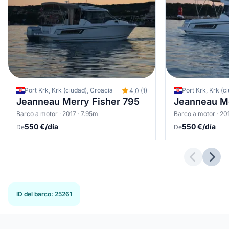
Port Krk, Krk (ciudad), Croacia
Port Krk, Krk (c
4,0 (1)
Jeanneau Merry Fisher 795
Jeanneau Me
Barco a motor · 2017 · 7.95m
Barco a motor · 20
550 €/día
550 €/día
De
De
Previous 
Next
ID del barco
:
25261