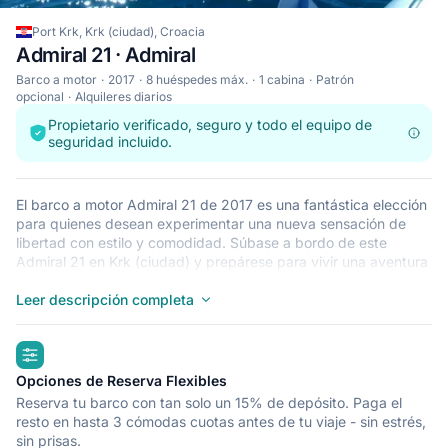
Port Krk, Krk (ciudad), Croacia
Admiral 21 · Admiral
Barco a motor
2017
8 huéspedes máx.
1 cabina
Patrón
opcional
Alquileres diarios
Propietario verificado, seguro y todo el equipo de
seguridad incluido.
El barco a motor Admiral 21 de 2017 es una fantástica elección
para quienes desean experimentar una nueva sensación de
libertad con estilo y comodidad. Súbase a bordo de este
Admiral 21 en Krk (ciudad) y prepárese para vivir una aventura
marítima a toda velocidad con su familia y amigos. El Admiral
21 tiene capacidad para 8 huéspedes y es perfecto para
Leer descripción completa
explorar cuevas y playas apartadas en Croacia. El Admiral 21
se encuentra en Port Krk, Krk (ciudad), una base excepcional
highlights
para empezar a recorrer Krk (ciudad) en un barco a motor de
alquiler.
Opciones de Reserva Flexibles
Reserva tu barco con tan solo un 15% de depósito. Paga el
resto en hasta 3 cómodas cuotas antes de tu viaje - sin estrés,
sin prisas.