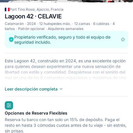
Port Tino Rossi, Ajaccio, Francia
Lagoon 42 · CELAVIE
Catamarán
2024
12 huéspedes máx.
12 camas
6 cabinas
4
baños
Patrón opcional
Alquileres semanales
Propietario verificado, seguro y todo el equipo de
seguridad incluido.
Este Lagoon 42, construido en 2024, es una excelente opción
para quienes desean experimentar una nueva sensación de
libertad con estilo y comodidad. Despiértese con el sonido del
mar en uno de los 6 camarotes espaciosos y modernos de uno
de nuestros Lagoon 42. Este catamarán tiene capacidad para
que duerman 12 personas y es ideal para navegar con amigos
Leer descripción completa
y familiares. El Lagoon 42 se encuentra en Port Tino Rossi,
Ajaccio, un punto de partida excepcional para recorrer Francia
highlights
en barco. ¡Que todo vaya viento en popa!
Opciones de Reserva Flexibles
Reserva tu barco con tan solo un 15% de depósito. Paga el
resto en hasta 3 cómodas cuotas antes de tu viaje - sin estrés,
sin prisas.