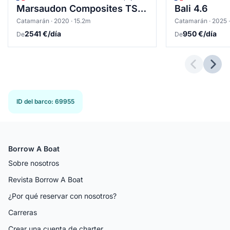
Marsaudon Composites TS 50
Bali 4.6
Catamarán · 2020 · 15.2m
Catamarán · 2025 
2541 €/día
950 €/día
De
De
Previous 
Next
ID del barco
:
69955
Borrow A Boat
Sobre nosotros
Revista Borrow A Boat
¿Por qué reservar con nosotros?
Carreras
Crear una cuenta de charter