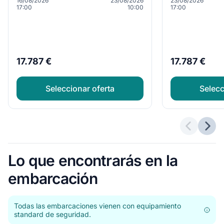
16/08/2026
23/08/2026
23/08/2026
17:00
10:00
17:00
17.787 €
17.787 €
Seleccionar oferta
Selecc
Ofertas a
Sigu
Lo que encontrarás en la
embarcación
Todas las embarcaciones vienen con equipamiento
standard de seguridad.