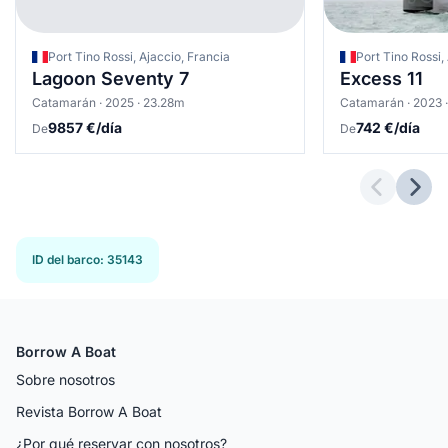
Port Tino Rossi, Ajaccio, Francia
Port Tino Rossi,
Lagoon Seventy 7
Excess 11
Catamarán · 2025 · 23.28m
Catamarán · 2023 ·
9857 €/día
742 €/día
De
De
Previous 
Next
ID del barco
:
35143
Borrow A Boat
Sobre nosotros
Revista Borrow A Boat
¿Por qué reservar con nosotros?