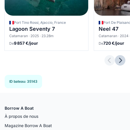
Port Tino Rossi, Ajaccio, France
Lagoon Seventy 7
Neel 47
Catamaran · 2025 · 23.28m
Catamaran · 2024 
9 857 €/jour
720 €/jour
De
De
Previous 
Next
ID bateau
:
35143
Borrow A Boat
À propos de nous
Magazine Borrow A Boat