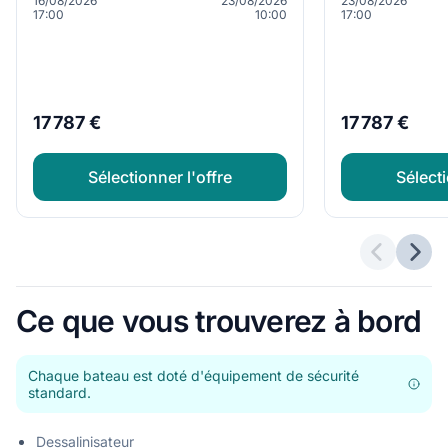
16/08/2026
23/08/2026
23/08/2026
17:00
10:00
17:00
17 787 €
17 787 €
Sélectionner l'offre
Sélecti
Offres p
Offr
Ce que vous trouverez à bord
Chaque bateau est doté d'équipement de sécurité
standard.
Dessalinisateur