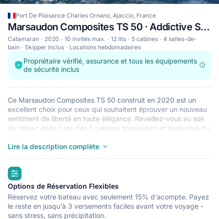
Port De Plaisance Charles Ornano, Ajaccio, France
Marsaudon Composites TS 50 · Addictive Sailing Med
Catamaran
2020
10 invités max.
12 lits
5 cabines
4 salles-de-
bain
Skipper inclus
Locations hebdomadaires
Propriétaire vérifié, assurance et tous les équipements
de sécurité inclus
Ce Marsaudon Composites TS 50 construit en 2020 est un
excellent choix pour ceux qui souhaitent éprouver un nouveau
sentiment de liberté en toute élégance. Réveillez-vous au son
du ressac dans l’une des 5 cabines spacieuses et modernes du
Marsaudon Composites TS 50. Pouvant accueillir jusqu’à 10
personnes, ce catamaran est parfait pour naviguer avec des
Lire la description complète
amis et en famille. Le Marsaudon Composites TS 50 est situé à
Port De Plaisance Charles Ornano, Ajaccio, un point de départ
highlights
idéal pour explorer France en bateau. Bonne navigation !
Options de Réservation Flexibles
Réservez votre bateau avec seulement 15% d'acompte. Payez
le reste en jusqu'à 3 versements faciles avant votre voyage -
sans stress, sans précipitation.