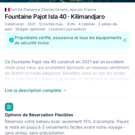
Port De Plaisance Charles Ornano, Ajaccio, France
Fountaine Pajot Isla 40 · Kilimandjaro
Catamaran
2021
12 invités max.
8 lits
4 cabines
2 salles-de-
bain
Skipper optionnel
Locations journalières
Propriétaire vérifié, assurance et tous les équipements
de sécurité inclus
Ce Fountaine Pajot Isla 40 construit en 2021 est un excellent
choix pour ceux qui souhaitent éprouver un nouveau sentiment
de liberté en toute élégance. Réveillez-vous au son du ressac
dans l’une des 4 cabines spacieuses et modernes du Fountaine
Pajot Isla 40. Pouvant accueillir jusqu’à 12 personnes, ce
catamaran est parfait pour naviguer avec des amis et en
Lire la description complète
famille. Le Fountaine Pajot Isla 40 est situé à Port De Plaisance
Charles Ornano, Ajaccio, un point de départ idéal pour explorer
highlights
France en bateau. Bonne navigation !
Options de Réservation Flexibles
Réservez votre bateau avec seulement 15% d'acompte. Payez
le reste en jusqu'à 3 versements faciles avant votre voyage -
sans stress, sans précipitation.