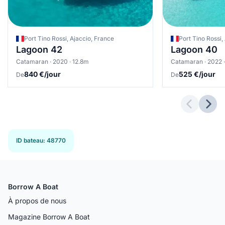
Port Tino Rossi, Ajaccio, France
Port Tino Rossi,
Lagoon 42
Lagoon 40
Catamaran · 2020 · 12.8m
Catamaran · 2022 ·
840 €/jour
525 €/jour
De
De
Previous 
Next
ID bateau
:
48770
Borrow A Boat
À propos de nous
Magazine Borrow A Boat