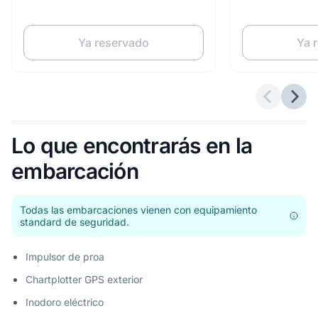
Ya reservado
Ya 
Ofertas a
Sigu
Lo que encontrarás en la
embarcación
Todas las embarcaciones vienen con equipamiento
standard de seguridad.
Impulsor de proa
Chartplotter GPS exterior
Inodoro eléctrico