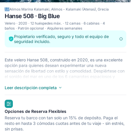
Alimos Marina Kalamaki, Alimos - Kalamaki (Atenas), Grecia
Hanse 508 · Big Blue
Velero
2020
12 huéspedes máx.
12 camas
6 cabinas
4
baños
Patrón opcional
Alquileres semanales
Propietario verificado, seguro y todo el equipo de
seguridad incluido.
Este velero Hanse 508, construido en 2020, es una excelente
opción para quienes desean experimentar una nueva
sensación de libertad con estilo y comodidad. Despiértese con
el sonido del mar en uno de los 6 camarotes espaciosos y
modernos de uno de nuestros Hanse 508. Este velero tiene
capacidad para que duerman 12 personas y es ideal para
Leer descripción completa
navegar con familiares y amigos. El Hanse 508 se encuentra en
Alimos Marina Kalamaki, Alimos - Kalamaki (Atenas), un punto
highlights
de partida excepcional para recorrer Grecia en barco. ¡Que
todo vaya viento en popa!
Opciones de Reserva Flexibles
Reserva tu barco con tan solo un 15% de depósito. Paga el
resto en hasta 3 cómodas cuotas antes de tu viaje - sin estrés,
sin prisas.