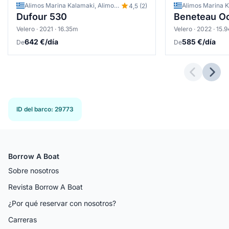
Alimos Marina Kalamaki, Alimos - Kalamaki (Atenas), Grecia
4,5 (2)
Dufour 530
Beneteau Oc
Velero · 2021 · 16.35m
Velero · 2022 · 15.
642 €/día
585 €/día
De
De
Previous 
Next
ID del barco
:
29773
Borrow A Boat
Sobre nosotros
Revista Borrow A Boat
¿Por qué reservar con nosotros?
Carreras