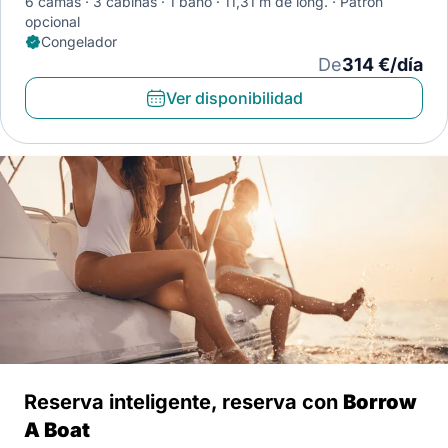
6 camas
3 cabinas
1 baño
11,31 m de long.
Patrón
opcional
Congelador
De
314 €/día
Ver disponibilidad
Reserva inteligente, reserva con
Borrow
A Boat