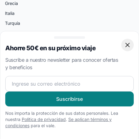
Grecia
Italia
Turquía
Bahamas
Islas Vírgenes Británicas
Ahorre 50€ en su próximo viaje
Clos
Suscribe a nuestro newsletter para conocer ofertas
Destinos Populares
y beneficios
Split
Atenas
¡Únete a nuestra comunidad náutica y recibe contenido 
Amalfi
Suscribirse
Palermo
Miami
Nos importa la protección de sus datos personales. Lea
Bodrum
nuestra
Política de privacidad
.
Se aplican términos y
condiciones
para el vale.
Tipos de Barcos