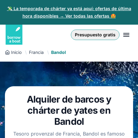
💸 La temporada de chárter ya está aquí: ofertas de última
hora disponibles → Ver todas las ofertas 🤩
Euro
English (UK)
€
Iniciar sesión
Presupuesto gratis
GB Pound
English (US)
£
Regístrate
Inicio
Francia
Bandol
US Dollar
Deutsch
$
Para partners
Złoty
Nederlands
zł
Ayuda
Italiano
Alquiler de barcos y
Español
ES
EUR
€
chárter de yates en
Français
Bandol
Polski
Tesoro provenzal de Francia, Bandol es famoso