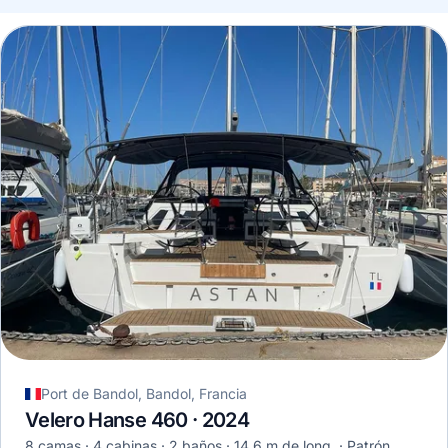
Port de Bandol, Bandol, Francia
Velero Hanse 460 · 2024
8 camas
4 cabinas
2 baños
14,6 m de long.
Patrón