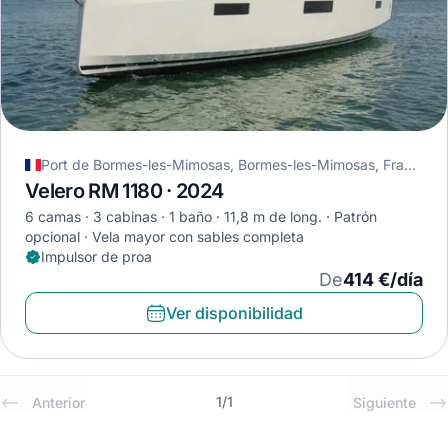
Port de Bormes-les-Mimosas, Bormes-les-Mimosas, Francia
Velero RM 1180 · 2024
6 camas
3 cabinas
1 baño
11,8 m de long.
Patrón
opcional
Vela mayor con sables completa
Impulsor de proa
De
414 €/día
Ver disponibilidad
1
/
1
Anterior
Siguiente