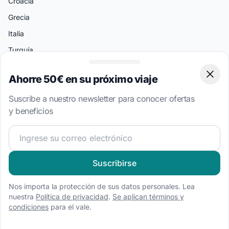
Croacia
Grecia
Italia
Turquía
Bahamas
Ahorre 50€ en su próximo viaje
Clos
Islas Vírgenes Británicas
Suscribe a nuestro newsletter para conocer ofertas
y beneficios
Destinos Populares
Split
¡Únete a nuestra comunidad náutica y recibe contenido 
Atenas
Amalfi
Suscribirse
Palermo
Nos importa la protección de sus datos personales. Lea
Miami
nuestra
Política de privacidad
.
Se aplican términos y
condiciones
para el vale.
Bodrum