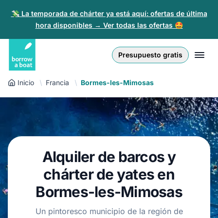
💸 La temporada de chárter ya está aquí: ofertas de última
hora disponibles → Ver todas las ofertas 🤩
Euro
English (UK)
€
Iniciar sesión
Presupuesto gratis
GB Pound
English (US)
£
Regístrate
Inicio
Francia
Bormes-les-Mimosas
US Dollar
Deutsch
$
Para partners
Złoty
Nederlands
zł
Ayuda
Italiano
Alquiler de barcos y
Español
ES
EUR
€
chárter de yates en
Français
Bormes-les-Mimosas
Polski
Un pintoresco municipio de la región de