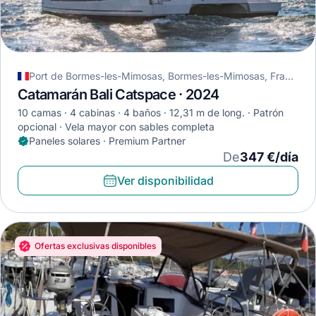
Port de Bormes-les-Mimosas, Bormes-les-Mimosas, Francia
Catamarán Bali Catspace · 2024
10 camas
4 cabinas
4 baños
12,31 m de long.
Patrón
opcional
Vela mayor con sables completa
Paneles solares · Premium Partner
De
347 €/día
Ver disponibilidad
Ofertas exclusivas disponibles