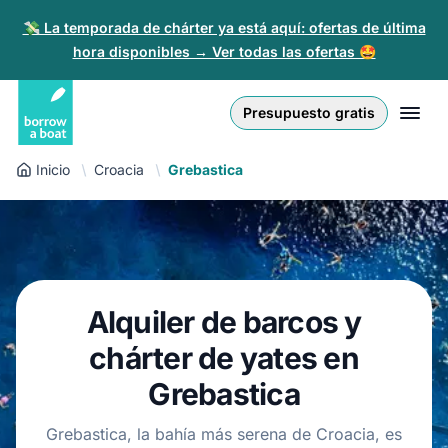
💸 La temporada de chárter ya está aquí: ofertas de última
hora disponibles → Ver todas las ofertas 🤩
Euro
English (UK)
€
Iniciar sesión
Presupuesto gratis
GB Pound
English (US)
£
Regístrate
Inicio
Croacia
Grebastica
US Dollar
Deutsch
$
Para partners
Złoty
Nederlands
zł
Ayuda
Italiano
Alquiler de barcos y
Español
ES
EUR
€
chárter de yates en
Français
Grebastica
Polski
Grebastica, la bahía más serena de Croacia, es