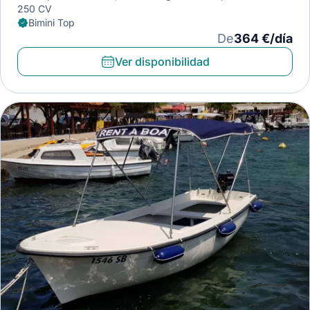
250 CV
Bimini Top
De
364 €/día
Ver disponibilidad