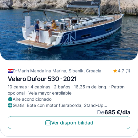
D-Marin Mandalina Marina, Sibenik, Croacia
4,7 (1)
Velero Dufour 530 · 2021
10 camas
4 cabinas
2 baños
16,35 m de long.
Patrón
opcional
Vela mayor enrollable
Aire acondicionado
Gratis
:
Bote con motor fueraborda, Stand-Up
Paddleboard, Máscara de buceo
De
685 €/día
Ver disponibilidad