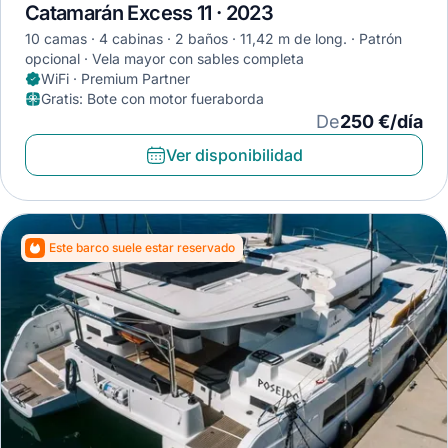
Catamarán Excess 11 · 2023
10 camas
4 cabinas
2 baños
11,42 m de long.
Patrón
opcional
Vela mayor con sables completa
WiFi · Premium Partner
Gratis
:
Bote con motor fueraborda
De
250 €/día
Ver disponibilidad
Este barco suele estar reservado