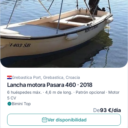
Grebastica Port, Grebastica, Croacia
Lancha motora Pasara 460 · 2018
6 huéspedes máx.
4,6 m de long.
Patrón opcional
Motor
5 CV
Bimini Top
De
93 €/día
Ver disponibilidad