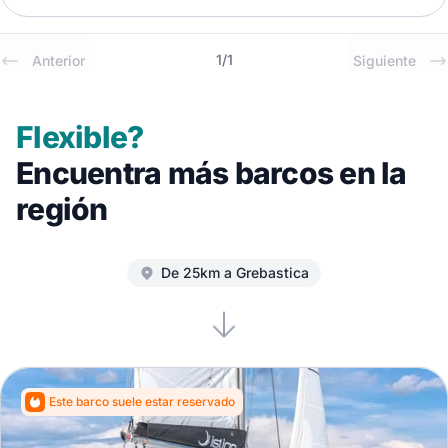
1
/
1
Anterior
Siguiente
Flexible?
Encuentra más barcos en la
región
De 25km a Grebastica
Este barco suele estar reservado