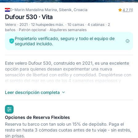
D-Marin Mandalina Marina, Sibenik, Croacia
4,7 (1)
Dufour 530 · Vita
Velero
2021
12 huéspedes máx.
10 camas
4 cabinas
2
baños
Patrón opcional
Alquileres semanales
Propietario verificado, seguro y todo el equipo de
seguridad incluido.
Este velero Dufour 530, construido en 2021, es una excelente
opción para quienes desean experimentar una nueva
sensación de libertad con estilo y comodidad. Despiértese con
el sonido del mar en uno de los 4 camarotes espaciosos y
modernos de uno de nuestros Dufour 530. Este velero tiene
capacidad para que duerman 12 personas y es ideal para
Leer descripción completa
navegar con familiares y amigos. El Dufour 530 se encuentra
en D-Marin Mandalina Marina, Sibenik, un punto de partida
highlights
excepcional para recorrer Croacia en barco. ¡Que todo vaya
viento en popa!
Opciones de Reserva Flexibles
Reserva tu barco con tan solo un 15% de depósito. Paga el
resto en hasta 3 cómodas cuotas antes de tu viaje - sin estrés,
sin prisas.