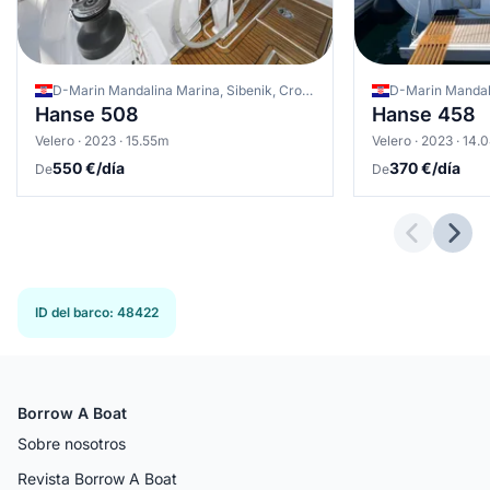
D-Marin Mandalina Marina, Sibenik, Croacia
Hanse 508
Hanse 458
Velero · 2023 · 15.55m
Velero · 2023 · 14
550 €/día
370 €/día
De
De
Previous 
Next
ID del barco
:
48422
Borrow A Boat
Sobre nosotros
Revista Borrow A Boat