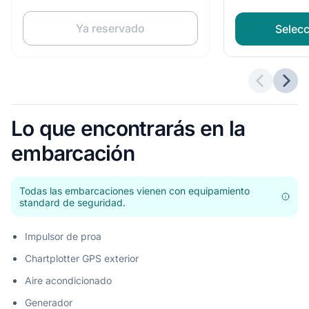
Ya reservado
Selecc
Ofertas a
Sigu
Lo que encontrarás en la
embarcación
Todas las embarcaciones vienen con equipamiento
standard de seguridad.
Impulsor de proa
Chartplotter GPS exterior
Aire acondicionado
Generador