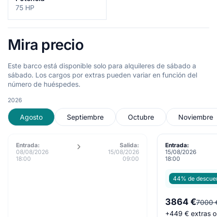
75 HP
Mira precio
Este barco está disponible solo para alquileres de sábado a
sábado. Los cargos por extras pueden variar en función del
número de huéspedes.
2026
Agosto
Septiembre
Octubre
Noviembre
Entrada:
Salida:
Entrada:
08/08/2026
15/08/2026
15/08/2026
18:00
09:00
18:00
44% de descue
3864 €
7000 
+
449 €
extras o