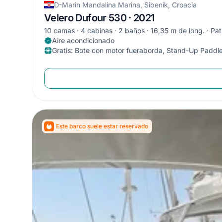
D-Marin Mandalina Marina, Sibenik, Croacia
Velero Dufour 530 · 2021
10 camas
4 cabinas
2 baños
16,35 m de long.
Pat
Aire acondicionado
Gratis
:
Bote con motor fueraborda, Stand-Up Paddl
Este barco suele estar reservado
Ahorre
Aho
Suscribe a nu
Suscrib
¡Únete a