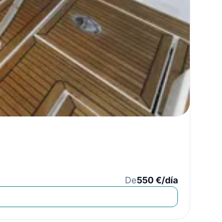
De
550 €/día