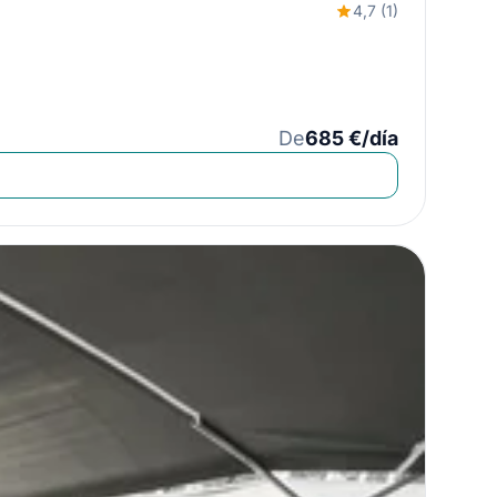
4,7 (1)
De
685 €/día
Close
e
icios
e navegación!