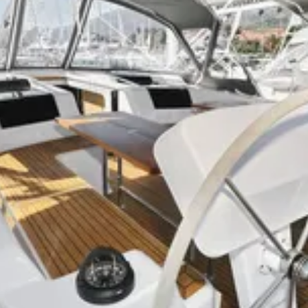
Suscribirse
ta la protección de sus datos personales. Lea nuestra
de privacidad
.
Se aplican términos y condiciones
para el