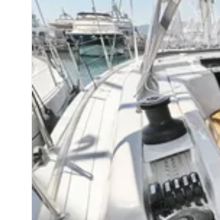
Nos impor
Política 
vale.