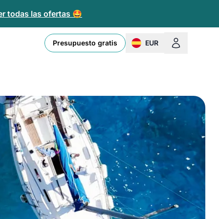
r todas las ofertas 🤩
Presupuesto gratis
EUR
change currency or loc