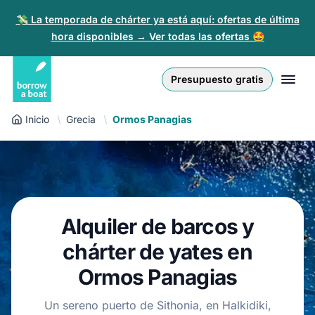
💸 La temporada de chárter ya está aquí: ofertas de última
hora disponibles → Ver todas las ofertas 🤩
Euro
English (UK)
€
Iniciar sesión
Presupuesto gratis
GB Pound
English (US)
£
Regístrate
Inicio
Grecia
Ormos Panagias
US Dollar
Deutsch
$
Para partners
Złoty
Nederlands
zł
Ayuda
Italiano
Alquiler de barcos y
Español
ES
EUR
€
chárter de yates en
Français
Ormos Panagias
Polski
Un sereno puerto de Sithonia, en Halkidiki,