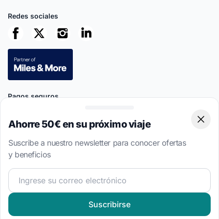
Redes sociales
Pagos seguros
Ahorre 50€ en su próximo viaje
Clos
Suscribe a nuestro newsletter para conocer ofertas
y beneficios
This site is protected by reCAPTCHA
Privacy Policy
and
Terms of
Service
apply.
¡Únete a nuestra comunidad náutica y recibe contenido 
4.7 · 8,533 opiniones verificadas de clientes
Suscribirse
Idioma