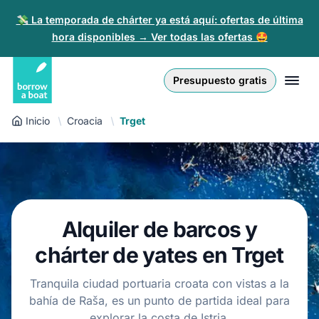
💸 La temporada de chárter ya está aquí: ofertas de última
hora disponibles → Ver todas las ofertas 🤩
Euro
English (UK)
€
Iniciar sesión
Presupuesto gratis
GB Pound
English (US)
£
Regístrate
Inicio
Croacia
Trget
US Dollar
Deutsch
$
Para partners
Złoty
Nederlands
zł
Ayuda
Italiano
Alquiler de barcos y
Español
ES
EUR
chárter de yates en Trget
€
Français
Tranquila ciudad portuaria croata con vistas a la
bahía de Raša, es un punto de partida ideal para
Polski
explorar la costa de Istria.