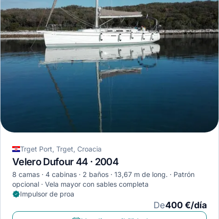
Trget Port, Trget, Croacia
Velero Dufour 44 · 2004
8 camas
4 cabinas
2 baños
13,67 m de long.
Patrón
opcional
Vela mayor con sables completa
Impulsor de proa
De
400 €/día