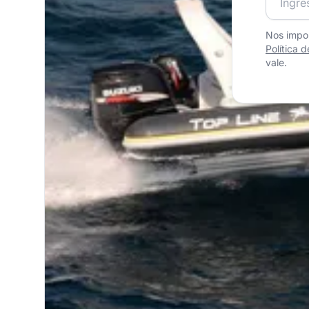
Nos impor
Política 
vale.