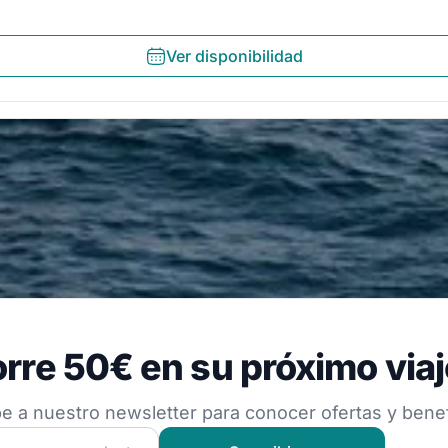
Ver disponibilidad
 50€ en su próximo viaje
rre 50€ en su próximo viaj
estro newsletter para conocer ofertas y beneficios
e a nuestro newsletter para conocer ofertas y benef
 nuestra comunidad náutica y recibe contenido exclusivo d