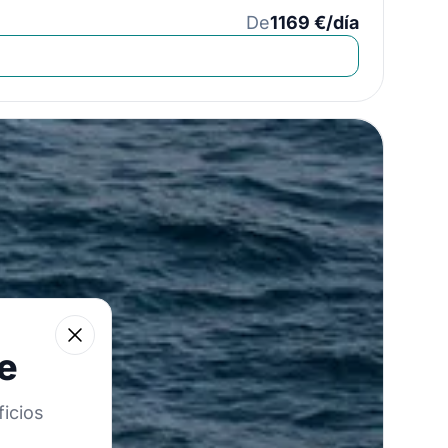
De
1169 €/día
Close
e
icios
e navegación!