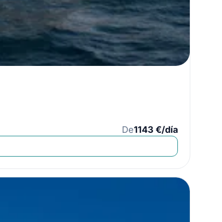
De
1143 €/día