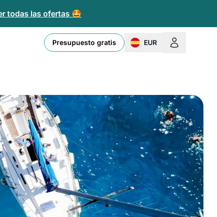
r todas las ofertas 🤩
Presupuesto gratis
EUR
change currency or loc