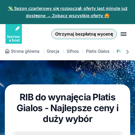
💸 Sezon czarterowy się rozpoczął: oferty last minute już
dostępne → Zobacz wszystkie oferty 🤩
Euro
English (UK)
€
Zaloguj się
Otrzymaj bezpłatną wycenę
GB Pound
English (US)
£
Zarejestruj się
Strona główna
Grecja
Sifnos
Platis Gialos
Platis Gi
US Dollar
Deutsch
$
Dla partnerów
Złoty
Nederlands
zł
Pomoc
Italiano
RIB do wynajęcia Platis
Español
PL
PLN
Gialos - Najlepsze ceny i
zł
Français
duży wybór
Polski