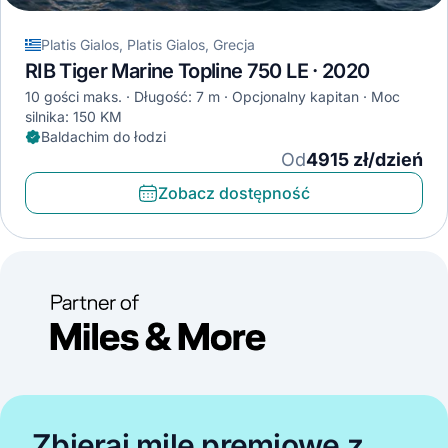
Platis Gialos, Platis Gialos, Grecja
RIB Tiger Marine Topline 750 LE · 2020
10 gości maks.
Długość: 7 m
Opcjonalny kapitan
Moc
silnika: 150 KM
Baldachim do łodzi
Od
4915 zł/dzień
Zobacz dostępność
Zbieraj mile premiowe z