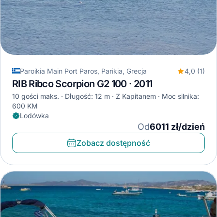
Paroikia Main Port Paros, Parikia, Grecja
4,0 (1)
RIB Ribco Scorpion G2 100 · 2011
10 gości maks.
Długość: 12 m
Z Kapitanem
Moc silnika:
600 KM
Lodówka
Od
6011 zł/dzień
Zobacz dostępność