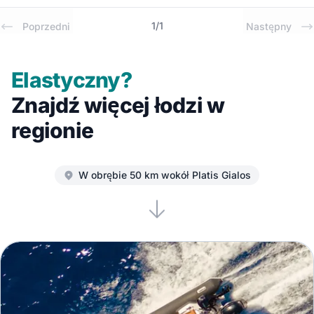
1
/
1
Poprzedni
Następny
Elastyczny?
Znajdź więcej łodzi w
regionie
W obrębie 50 km wokół Platis Gialos