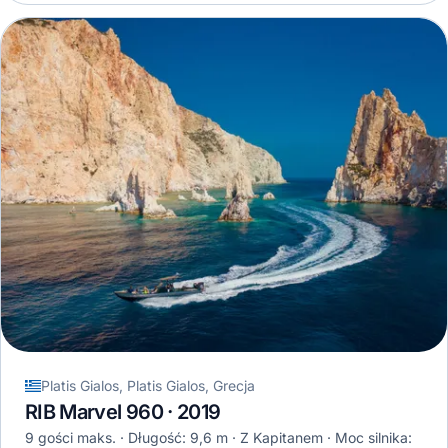
Platis Gialos, Platis Gialos, Grecja
RIB Marvel 960 · 2019
9 gości maks.
Długość: 9,6 m
Z Kapitanem
Moc silnika: