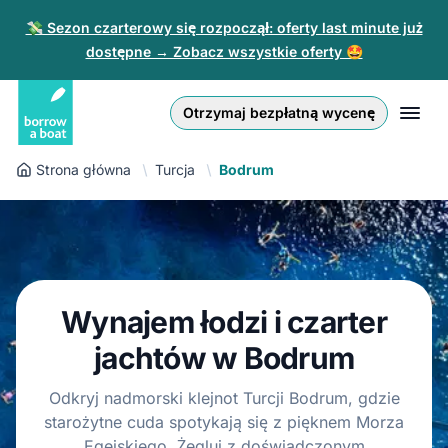
💸 Sezon czarterowy się rozpoczął: oferty last minute już
dostępne → Zobacz wszystkie oferty 🤩
Euro
English (UK)
€
Zaloguj się
Otrzymaj bezpłatną wycenę
GB Pound
English (US)
£
Zarejestruj się
Strona główna
Turcja
Bodrum
US Dollar
Deutsch
$
Dla partnerów
Złoty
Nederlands
zł
Pomoc
Italiano
Wynajem łodzi i czarter
Español
PL
PLN
zł
jachtów w Bodrum
Français
Odkryj nadmorski klejnot Turcji Bodrum, gdzie
starożytne cuda spotykają się z pięknem Morza
Polski
Egejskiego. Żegluj z doświadczonym