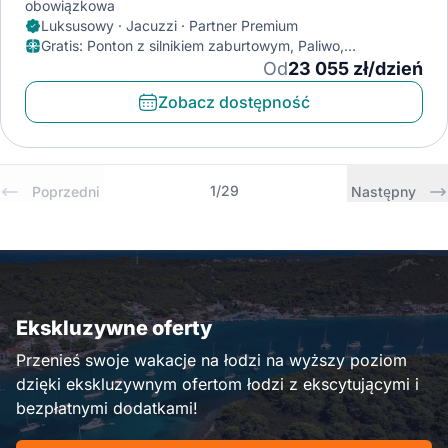
obowiązkowa
Luksusowy · Jacuzzi · Partner Premium
Gratis
:
Ponton z silnikiem zaburtowym, Paliwo,
Klimatyzator
Od
23 055 zł/dzień
Zobacz dostępność
1
/
29
Poprzedni
Następny
Ekskluzywne oferty
Przenieś swoje wakacje na łodzi na wyższy poziom
dzięki ekskluzywnym ofertom łodzi z ekscytującymi i
bezpłatnymi dodatkami!