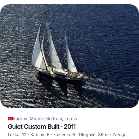
Bodrum Marina, Bodrum, Turcja
Gulet Custom Built · 2011
Łóżka: 12
Kabiny: 6
Łazienki: 6
Długość: 36 m
Załoga