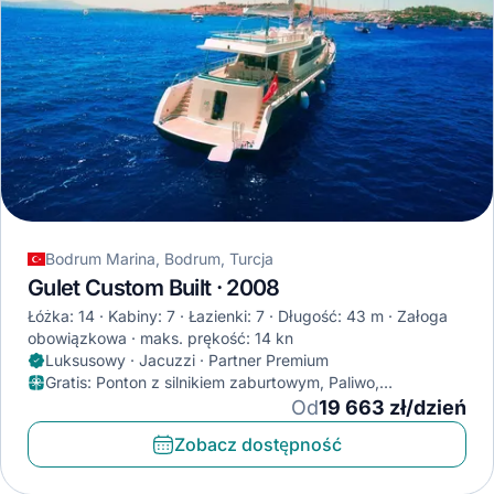
Bodrum Marina, Bodrum, Turcja
Gulet Custom Built · 2008
Łóżka: 14
Kabiny: 7
Łazienki: 7
Długość: 43 m
Załoga
obowiązkowa
maks. prękość: 14 kn
Luksusowy · Jacuzzi · Partner Premium
Gratis
:
Ponton z silnikiem zaburtowym, Paliwo,
Klimatyzator
Od
19 663 zł/dzień
Zobacz dostępność