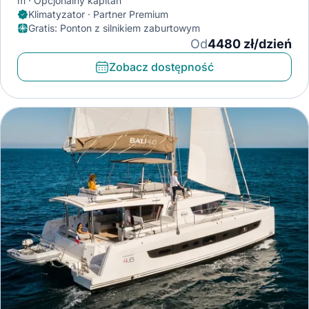
m
Opcjonalny kapitan
Klimatyzator · Partner Premium
Gratis
:
Ponton z silnikiem zaburtowym
Od
4480 zł/dzień
Zobacz dostępność