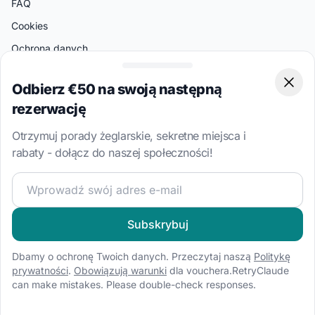
FAQ
Cookies
Ochrona danych
Warunki korzystania
Odbierz €50 na swoją następną
Clos
rezerwację
Skontaktuj sie z nami
Centrum pomocy
Otrzymuj porady żeglarskie, sekretne miejsca i
Poniedziałek: 10:00-19:00 czasu ateńskiego
rabaty - dołącz do naszej społeczności!
UK: +44 20 3318 3641
Dołącz do naszej społeczności żeglarskiej i otrzymuj eks
BAB GER GmbH
Jägerstraße 54-55
10117 Berlin
Subskrybuj
Niemcy
Dbamy o ochronę Twoich danych. Przeczytaj naszą
Politykę
prywatności
.
Obowiązują warunki
dla vouchera.RetryClaude
Popularne Kraje
can make mistakes. Please double-check responses.
Chorwacja