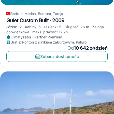
Bodrum Marina, Bodrum, Turcja
Gulet Custom Built · 2009
Łóżka: 12
Kabiny: 6
Łazienki: 6
Długość: 26 m
Załoga
obowiązkowa
maks. prękość: 12 kn
Klimatyzator · Partner Premium
Gratis
:
Ponton z silnikiem zaburtowym, Paliwo,
Klimatyzator
Od
10 642 zł/dzień
Zobacz dostępność