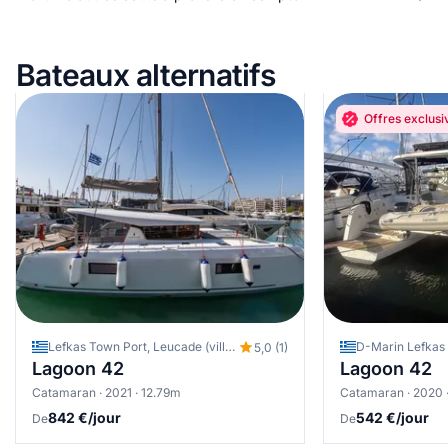
Bateaux alternatifs
Offres exclusi
Lefkas Town Port, Leucade (ville), Grèce
5,0 (1)
Lagoon 42
Lagoon 42
Catamaran · 2021 · 12.79m
Catamaran · 2020 
842 €/jour
542 €/jour
De
De