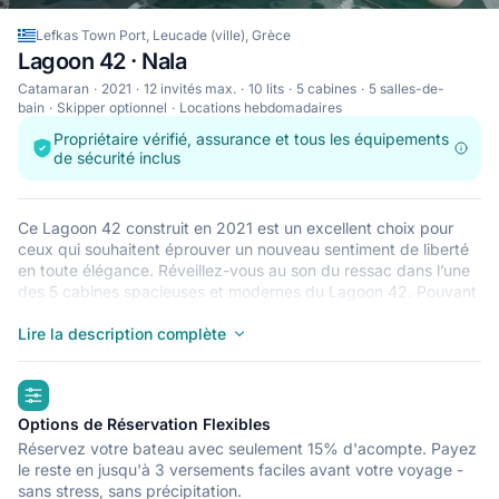
Lefkas Town Port, Leucade (ville), Grèce
Lagoon 42 · Nala
Catamaran
2021
12 invités max.
10 lits
5 cabines
5 salles-de-
bain
Skipper optionnel
Locations hebdomadaires
Propriétaire vérifié, assurance et tous les équipements
de sécurité inclus
Ce Lagoon 42 construit en 2021 est un excellent choix pour
ceux qui souhaitent éprouver un nouveau sentiment de liberté
en toute élégance. Réveillez-vous au son du ressac dans l’une
des 5 cabines spacieuses et modernes du Lagoon 42. Pouvant
accueillir jusqu’à 12 personnes, ce catamaran est parfait pour
naviguer avec des amis et en famille. Le Lagoon 42 est situé à
Lire la description complète
Lefkas Town Port, Leucade (ville), un point de départ idéal
pour explorer Grèce en bateau. Bonne navigation !
highlights
Options de Réservation Flexibles
Réservez votre bateau avec seulement 15% d'acompte. Payez
le reste en jusqu'à 3 versements faciles avant votre voyage -
sans stress, sans précipitation.