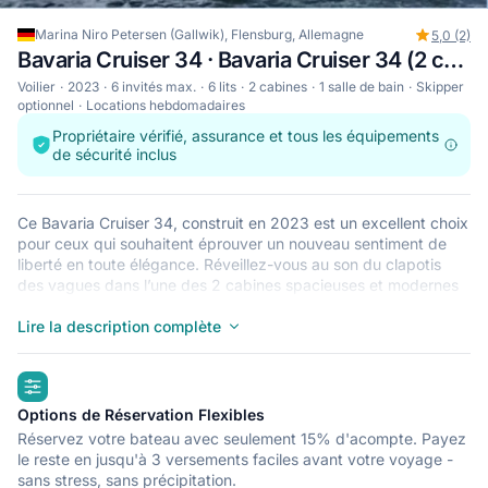
Marina Niro Petersen (Gallwik), Flensburg, Allemagne
5,0 (2)
Bavaria Cruiser 34 · Bavaria Cruiser 34 (2 cab)
Voilier
2023
6 invités max.
6 lits
2 cabines
1 salle de bain
Skipper
optionnel
Locations hebdomadaires
Propriétaire vérifié, assurance et tous les équipements
de sécurité inclus
Ce Bavaria Cruiser 34, construit en 2023 est un excellent choix
pour ceux qui souhaitent éprouver un nouveau sentiment de
liberté en toute élégance. Réveillez-vous au son du clapotis
des vagues dans l’une des 2 cabines spacieuses et modernes
du Bavaria Cruiser 34. Pouvant accueillir jusqu’à 6 personnes,
ce voilier est parfait pour naviguer avec des amis et en famille.
Lire la description complète
Le Bavaria Cruiser 34 est situé à Marina Niro Petersen
(Gallwik), Flensburg, un point de départ idéal pour explorer
highlights
Allemagne en bateau. Bonne navigation !
Options de Réservation Flexibles
Réservez votre bateau avec seulement 15% d'acompte. Payez
le reste en jusqu'à 3 versements faciles avant votre voyage -
sans stress, sans précipitation.