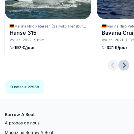
Marina Niro Petersen (Gallwik), Flensburg, Allemagne
Hanse 315
Bavaria Crui
Voilier · 2022 · 9.62m
Voilier · 2021 · 11.3
197 €/jour
321 €/jour
De
De
Previous 
Next
ID bateau
:
22968
Borrow A Boat
À propos de nous
Magazine Borrow A Boat