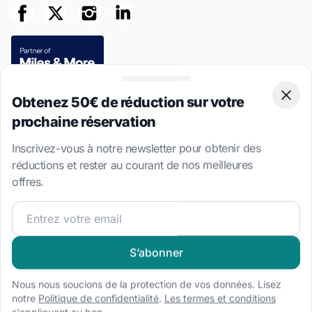
Obtenez 50€ de réduction sur votre
Clos
Paiements sécurisés
prochaine réservation
Inscrivez-vous à notre newsletter pour obtenir des
réductions et rester au courant de nos meilleures
offres.
This site is protected by reCAPTCHA
Privacy Policy
and
Terms of
Service
apply.
Rejoignez notre communauté et pour recevoir les meilleur
4.7 · 8,533 avis clients vérifiés
S’abonner
Langue
Nous nous soucions de la protection de vos données. Lisez
EN
EN-US
DE
NL
IT
ES
PL
notre
Politique de confidentialité
.
Les termes et conditions
s'appliquent au bon.