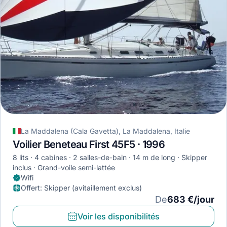
La Maddalena (Cala Gavetta), La Maddalena, Italie
Voilier Beneteau First 45F5 · 1996
8 lits
4 cabines
2 salles-de-bain
14 m de long
Skipper
inclus
Grand-voile semi-lattée
Wifi
Offert
:
Skipper (avitaillement exclus)
De
683 €/jour
Voir les disponibilités