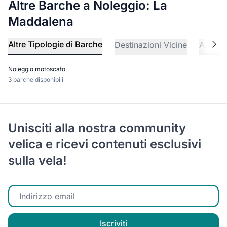
Altre Barche a Noleggio: La
Maddalena
Altre Tipologie di Barche
Destinazioni Vicine
Altre A
Noleggio motoscafo
3 barche disponibili
Unisciti alla nostra community
velica e ricevi contenuti esclusivi
sulla vela!
Inserisci la tua email
Iscriviti