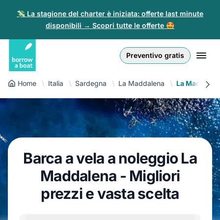
💸 La stagione del charter è iniziata: offerte last minute
disponibili → Scopri tutte le offerte 🤩
Euro
English (UK)
€
Accedi
Preventivo gratis
GB Pound
English (US)
£
Registrati
Home
Italia
Sardegna
La Maddalena
La Maddalena
US Dollar
Deutsch
$
Per i Partner
Złoty
Nederlands
zł
Aiuto
Italiano
Barca a vela a noleggio La
Español
IT
EUR
Maddalena - Migliori
€
Français
prezzi e vasta scelta
Polski