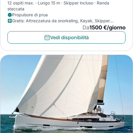
12 ospiti max.
Lungo 15 m
Skipper incluso
Randa
steccata
Propulsore di prua
Gratis
:
Attrezzatura da snorkeling, Kayak, Skipper
(escluso approvvigionamento)
Da
1500 €/giorno
Vedi disponibilità