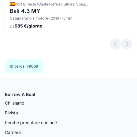
Port Ginesta (Castelldefels), Sitges, Spagna
Bali 4.3 MY
Catamarano a motore · 2019 · 13.11m
985 €/giorno
Da
Previous 
Next
ID barca
:
79059
Borrow A Boat
Chi siamo
Rivista
Perché prenotare con noi?
Carriera