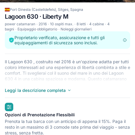
Port Ginesta (Castelldefels), Sitges, Spagna
Lagoon 630 · Liberty M
power catamaran
2016
10 ospiti max.
8 letti
4 cabine
4
bagni
Equipaggio obbligatorio
Noleggi giornalieri
Proprietario verificato, assicurazione e tutti gli
equipaggiamenti di sicurezza sono inclusi.
Il Lagoon 630 , costruito nel 2016 è un'opzione adatta per tutti
coloro interessati ad una esperienza di libertà combinta a stile e
comfort. Ti sveglierai col il suono del mare in uno dei Lagoon
630 4 in una cabina spaziosa e moderna. Questo catamarano
può ospitare fino a 10 persone, ed è ideale per passare tempo
prezioso in relax con la propria famiglia, con degli amici o per
Leggi la descrizione completa
celebrare occasioni speciali. Come tutti i 630 Catamarani,
questa barca offre un piano largo perfetto per passare tempo
highlights
in comodità. Il Lagoon 630 è disponibile nella Port Ginesta
(Castelldefels) Sitges, un punto di partenza perfetto per
Opzioni di Prenotazione Flessibili
esplorare il Spagna in barca. Buona vacanza!
Prenota la tua barca con un anticipo di appena il 15%. Paga il
resto in un massimo di 3 comode rate prima del viaggio - senza
stress, senza fretta.