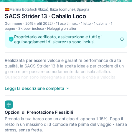
Marina Botafoch (Ibiza), Ibiza (comune), Spagna
SACS Strider 13 · Caballo Loco
Gommone
2019 (refit 2022)
11 ospiti max.
1 letto
1 cabina
1
bagno
Skipper incluso
Noleggi giornalieri
Proprietario verificato, assicurazione e tutti gli
equipaggiamenti di sicurezza sono inclusi.
Realizzata per essere veloce e garantire performance di alta
qualità, la SACS Strider 13 è la scelta ideale per crociere di un
giorno e per passare comodamente da un’isola all’altra.
Quando non sono impregnate a solcare le onde a velocità
incredibili, i RIB come questo SACS Strider 13 sono perfetti per
prendere il sole e rilassarsi dopo un bagno rilassante nelle
Leggi la descrizione completa
acque cristalline che circondano Ibiza (comune). Questo RIB
leggerissimo, robusto e sicuro è perfetto per un’avventura in
highlights
mare con un massimo di 11. Inzia il tuo viaggio da Marina
Botafoch (Ibiza) e preparati per l’esperienza della tua vita.
Opzioni di Prenotazione Flessibili
Prenota la tua barca con un anticipo di appena il 15%. Paga il
resto in un massimo di 3 comode rate prima del viaggio - senza
stress, senza fretta.