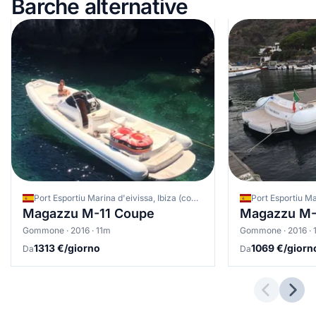
Barche alternative
Port Esportiu Marina d'eivissa, Ibiza (comune), Spagna
Magazzu M-11 Coupe
Magazzu M-
Gommone · 2016 · 11m
Gommone · 2016 · 
1313 €/giorno
1069 €/giorn
Da
Da
Previous 
Next