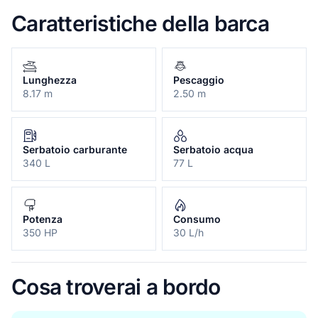
Caratteristiche della barca
Lunghezza
Pescaggio
8.17 m
2.50 m
Serbatoio carburante
Serbatoio acqua
340 L
77 L
Potenza
Consumo
350 HP
30 L/h
Cosa troverai a bordo