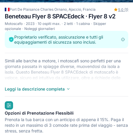
Port De Plaisance Charles Ornano, Ajaccio, Francia
5,0 (1)
Beneteau Flyer 8 SPACEdeck · Flyer 8 v2
Motoscafo
2023
10 ospiti max.
2 letti
1 cabina
Skipper
opzionale
Noleggi giornalieri
Proprietario verificato, assicurazione e tutti gli
equipaggiamenti di sicurezza sono inclusi.
Simili alle barche a motore, i motoscafi sono perfetti per una
giornata passata in spiagge diverse, muovendosi da isola a
isola. Questo Beneteau Flyer 8 SPACEdeck di motoscafo è
veloce, sicuro ed intuitivo da utilizzare, oltre a richiede delle
competenze minime di navigazione. Il Beneteau Flyer 8
SPACEdeck è situato presso Port De Plaisance Charles Ornano,
Leggi la descrizione completa
Ajaccio, un punto di partenza perfetto per esporare Francia in
barca. Buon viaggio!
highlights
Opzioni di Prenotazione Flessibili
Prenota la tua barca con un anticipo di appena il 15%. Paga il
resto in un massimo di 3 comode rate prima del viaggio - senza
stress, senza fretta.