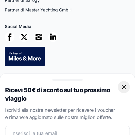
Partner di Sailogy
Partner di Master Yachting GmbH
Social Media
Pagamenti sicuri
Ricevi 50€ di sconto sul tuo prossimo
Clos
viaggio
Iscriviti alla nostra newsletter per ricevere i voucher
This site is protected by reCAPTCHA
Privacy Policy
and
Terms of
e rimanere aggiornato sulle nostre migliori offerte.
Service
apply.
Unisciti alla nostra community velica e ricevi contenuti esc