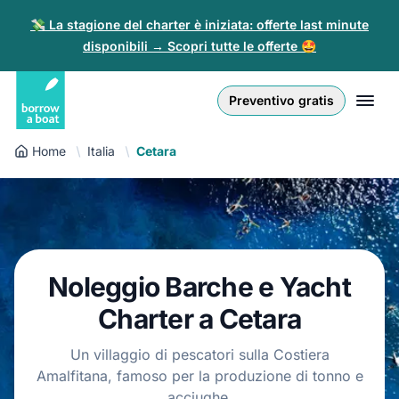
💸 La stagione del charter è iniziata: offerte last minute
disponibili → Scopri tutte le offerte 🤩
Euro
English (UK)
€
Accedi
Preventivo gratis
GB Pound
English (US)
£
Registrati
Home
Italia
Cetara
US Dollar
Deutsch
$
Per i Partner
Złoty
Nederlands
zł
Aiuto
Italiano
Noleggio Barche e Yacht
Español
IT
EUR
€
Charter a Cetara
Français
Un villaggio di pescatori sulla Costiera
Amalfitana, famoso per la produzione di tonno e
Polski
acciughe.