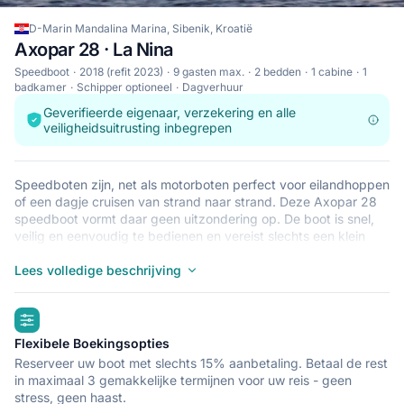
D-Marin Mandalina Marina, Sibenik, Kroatië
Axopar 28 · La Nina
Speedboot
2018 (refit 2023)
9 gasten max.
2 bedden
1 cabine
1
badkamer
Schipper optioneel
Dagverhuur
Geverifieerde eigenaar, verzekering en alle
veiligheidsuitrusting inbegrepen
Speedboten zijn, net als motorboten perfect voor eilandhoppen
of een dagje cruisen van strand naar strand. Deze Axopar 28
speedboot vormt daar geen uitzondering op. De boot is snel,
veilig en eenvoudig te bedienen en vereist slechts een klein
vaarbewijs, ideaal voor de vrijblijvende zeerot. De Axopar 28
ligt in D-Marin Mandalina Marina, Sibenik, een goede
Lees volledige beschrijving
uitvalsbasis voor het verkennen van Kroatië per boot. Goede
vaart!
highlights
Flexibele Boekingsopties
Reserveer uw boot met slechts 15% aanbetaling. Betaal de rest
in maximaal 3 gemakkelijke termijnen voor uw reis - geen
stress, geen haast.