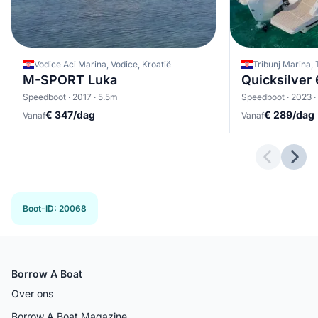
Vodice Aci Marina, Vodice, Kroatië
Tribunj Marina, 
M-SPORT Luka
Quicksilver
Speedboot · 2017 · 5.5m
Speedboot · 2023 ·
€ 347/dag
€ 289/dag
Vanaf
Vanaf
Previous 
Next
Boot-ID
:
20068
Borrow A Boat
Over ons
Borrow A Boat Magazine