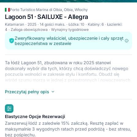
Porto Turistico Marina di Olbia, Olbia, Włochy
Lagoon 51 · SAILUXE - Allegra
Katamaran
2025
14 gości maks.
Łóżka: 10
Kabiny: 6
Łazienki:
4
Załoga obowiązkowa
Wynajmy tygodniowe
Zweryfikowany właściciel, ubezpieczenie i cały sprzęt
bezpieczeństwa w zestawie
Ta łódź Lagoon 51, zbudowana w roku 2025 stanowi
doskonały wybór dla tych, którzy chcą doświadczyć nowego
poczucia wolności w zakresie stylu i komfortu. Obudź się
wśród szumu morza w jednej z przestronnych i nowoczesnych
kabin 6 na łodzi Lagoon 51. Ten katamaran, który pomieści do
14 osób, jest idealny do żeglowania z przyjaciółmi i rodziną.
Przeczytaj pełny opis
Łódź Lagoon 51 znajduje się w przystani Porto Turistico Marina
di Olbia (Olbia), która jest dogodnym punktem wyjściowym do
highlights
zwiedzania statkiem krajów takich jak Włochy. Miłego rejsu.
Elastyczne Opcje Rezerwacji
Zarezerwuj łódź z zaledwie 15% zaliczką. Resztę zapłać w
maksymalnie 3 wygodnych ratach przed podróżą - bez stresu,
bez pośpiechu.