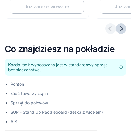
Już zarezerwowane
Już za
Poprzedn
Nast
Co znajdziesz na pokładzie
Każda łódź wyposażona jest w standardowy sprzęt
bezpieczeństwa.
Ponton
Łódź towarzysząca
Sprzęt do połowów
SUP - Stand Up Paddleboard (deska z wiosłem)
AIS