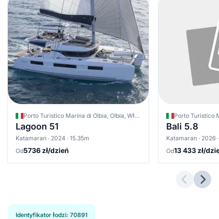
Porto Turistico Marina di Olbia, Olbia, Włochy
Lagoon 51
Bali 5.8
Katamaran · 2024 · 15.35m
Katamaran · 2026 ·
5736 zł/dzień
13 433 zł/dzi
Od
Od
Previous 
Next
Identyfikator łodzi
:
70891