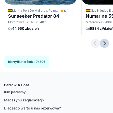
Marina Port De Mallorca, Palma de Mallorca, Hiszpania
Club Náutico El 
5,0 (1)
Sunseeker Predator 84
Numarine 5
Motorówka · 2012 · 26.48m
Motorówka · 2006 
44 950 zł/dzień
9834 zł/dzie
Od
Od
Previous 
Next
Identyfikator łodzi
:
74506
Barrow A Boat
Kim jestesmy
Magazynu zeglarskiego
Dlaczego warto u nas rezerwowa?