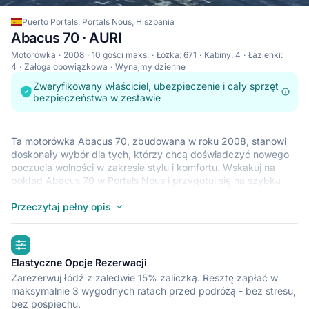
Puerto Portals, Portals Nous, Hiszpania
Abacus 70 · AURI
Motorówka
2008
10 gości maks.
Łóżka: 671
Kabiny: 4
Łazienki:
4
Załoga obowiązkowa
Wynajmy dzienne
Zweryfikowany właściciel, ubezpieczenie i cały sprzęt
bezpieczeństwa w zestawie
Ta motorówka Abacus 70, zbudowana w roku 2008, stanowi
doskonały wybór dla tych, którzy chcą doświadczyć nowego
poczucia wolności w zakresie stylu i komfortu. Wskakuj na
pokład Abacus 70 w Portals Nous i przygotuj się na szybką
przygodę na morzu z przyjaciółmi i rodziną. Łódź Abacus 70
mieści do 10 gości i jest idealna do zwiedzania odludnych
Przeczytaj pełny opis
zatoczek i plaż w krajach takich jak Hiszpania. Łódź Abacus 70
znajduje się w przystani Puerto Portals (Portals Nous), która
highlights
jest dogodną bazą do zwiedzania statkiem okolic takich jak
Portals Nous. Dowiedz się więcej na temat łodzi motorowej
Elastyczne Opcje Rezerwacji
Abacus 70 poniżej.
Zarezerwuj łódź z zaledwie 15% zaliczką. Resztę zapłać w
maksymalnie 3 wygodnych ratach przed podróżą - bez stresu,
bez pośpiechu.